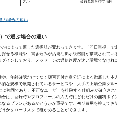
クル
会員基盤を持つ傾向
選ぶ場合の違い
）で選ぶ場合の違い
いかによって適した選択肢が変わってきます。「即日重視」で
を探せる機能や、書き込みが活発な掲示板機能が搭載されてい
ログインしており、メッセージの返信速度が速い環境でなけれ
性や、年齢確認だけでなく顔写真付き身分証による徹底した本
界的な規模で展開されているサービスや、大手の上場企業グル
非常に強固であり、不正なユーザーを排除する仕組みが確立され
場合は、登録時やプロフィールの入力時にどれだけの無料ポイ
になるプランがあるかどうかが重要です。初期費用を抑えてお
どうかをローリスクで確かめることができます。