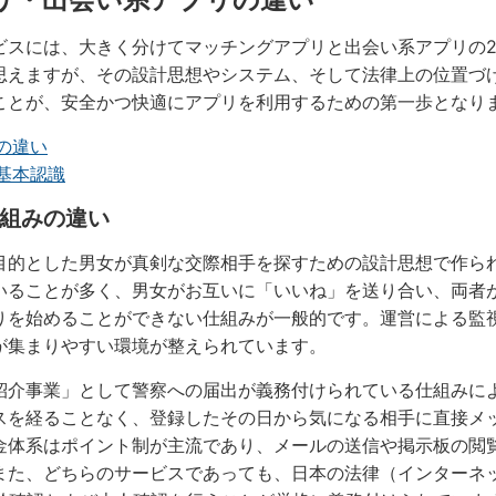
ビスには、大きく分けてマッチングアプリと出会い系アプリの
思えますが、その設計思想やシステム、そして法律上の位置づ
ことが、安全かつ快適にアプリを利用するための第一歩となり
の違い
基本認識
組みの違い
目的とした男女が真剣な交際相手を探すための設計思想で作ら
いることが多く、男女がお互いに「いいね」を送り合い、両者
りを始めることができない仕組みが一般的です。運営による監
が集まりやすい環境が整えられています。
紹介事業」として警察への届出が義務付けられている仕組みに
スを経ることなく、登録したその日から気になる相手に直接メ
金体系はポイント制が主流であり、メールの送信や掲示板の閲
また、どちらのサービスであっても、日本の法律（インターネ