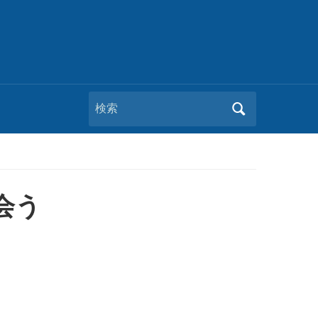
Search
for:
会う