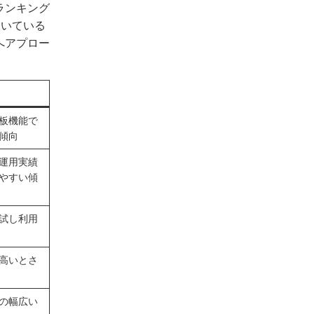
ランキング
向いている
へアプロー
板機能で
傾向
運用実績
やすい傾
試し利用
高いとさ
の幅広い