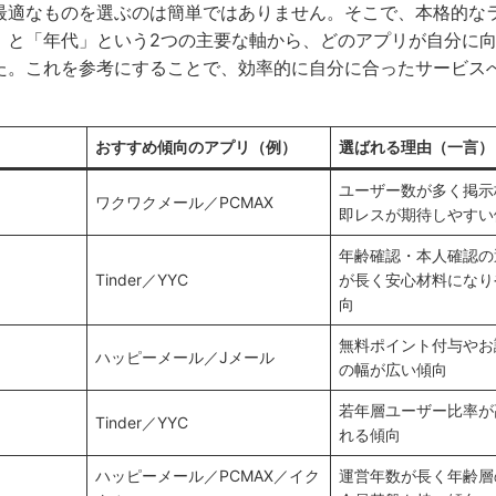
最適なものを選ぶのは簡単ではありません。そこで、本格的な
」と「年代」という2つの主要な軸から、どのアプリが自分に
た。これを参考にすることで、効率的に自分に合ったサービス
おすすめ傾向のアプリ（例）
選ばれる理由（一言）
ユーザー数が多く掲示
ワクワクメール／PCMAX
即レスが期待しやすい
年齢確認・本人確認の
Tinder／YYC
が長く安心材料になり
向
無料ポイント付与やお
ハッピーメール／Jメール
の幅が広い傾向
若年層ユーザー比率が
Tinder／YYC
れる傾向
ハッピーメール／PCMAX／イク
運営年数が長く年齢層