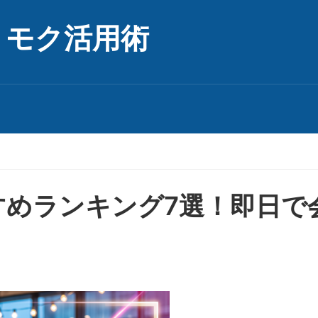
リモク活用術
すめランキング7選！即日で