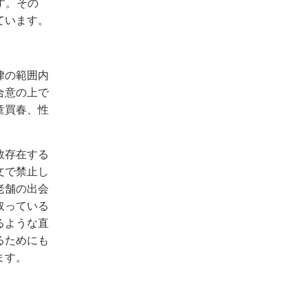
す。その
ています。
律の範囲内
合意の上で
童買春、性
数存在する
文で禁止し
老舗の出会
取っている
るような直
るためにも
ます。