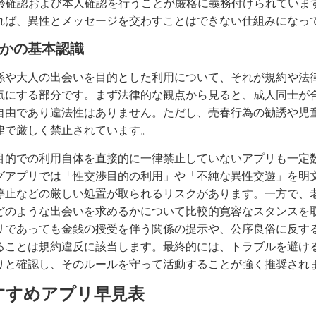
年齢確認および本人確認を行うことが厳格に義務付けられていま
れば、異性とメッセージを交わすことはできない仕組みになっ
かの基本認識
係や大人の出会いを目的とした利用について、それが規約や法
気にする部分です。まず法律的な観点から見ると、成人同士が
自由であり違法性はありません。ただし、売春行為の勧誘や児
律で厳しく禁止されています。
目的での利用自体を直接的に一律禁止していないアプリも一定
グアプリでは「性交渉目的の利用」や「不純な異性交遊」を明
停止などの厳しい処置が取られるリスクがあります。一方で、
どのような出会いを求めるかについて比較的寛容なスタンスを
リであっても金銭の授受を伴う関係の提示や、公序良俗に反す
ることは規約違反に該当します。最終的には、トラブルを避け
りと確認し、そのルールを守って活動することが強く推奨され
すすめアプリ早見表