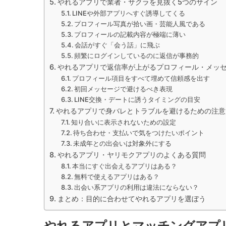
やれるアプリで業者・サクラを見抜く5つのサイン
LINEや外部アプリへすぐ誘導してくる
プロフィール写真が拾い画・芸能人風である
プロフィールの記載内容が極端に薄い
会話がすぐ「会う話」に飛ぶ
頻繁にログインしているのに返信が事務的
やれるアプリで返信率が上がるプロフィール・メッ
プロフィール項目をすべて埋めて信頼感を出す
初回メッセージで避けるべき表現
LINE交換・デートに誘うタイミングの目安
やれるアプリで身バレとトラブルを避けるための注意
知り合いに表示されないための設定
待ち合わせ・支払いで気をつけたいポイント
未成年との出会いは対象外にする
やれるアプリ・ヤリモクアプリのよくある質問
本当にすぐ出会えるアプリはある？
無料で使えるアプリはある？
出会い系アプリの利用は違法にならない？
まとめ：目的に合わせてやれるアプリを選ぼう
やれるアプリとマッチングアプ