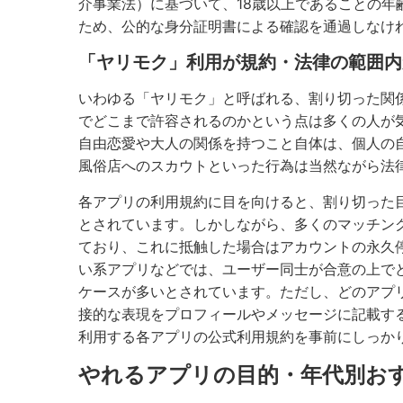
介事業法）に基づいて、18歳以上であることの
ため、公的な身分証明書による確認を通過しなけ
「ヤリモク」利用が規約・法律の範囲内
いわゆる「ヤリモク」と呼ばれる、割り切った関
でどこまで許容されるのかという点は多くの人が
自由恋愛や大人の関係を持つこと自体は、個人の
風俗店へのスカウトといった行為は当然ながら法
各アプリの利用規約に目を向けると、割り切った
とされています。しかしながら、多くのマッチン
ており、これに抵触した場合はアカウントの永久
い系アプリなどでは、ユーザー同士が合意の上で
ケースが多いとされています。ただし、どのアプ
接的な表現をプロフィールやメッセージに記載す
利用する各アプリの公式利用規約を事前にしっか
やれるアプリの目的・年代別お