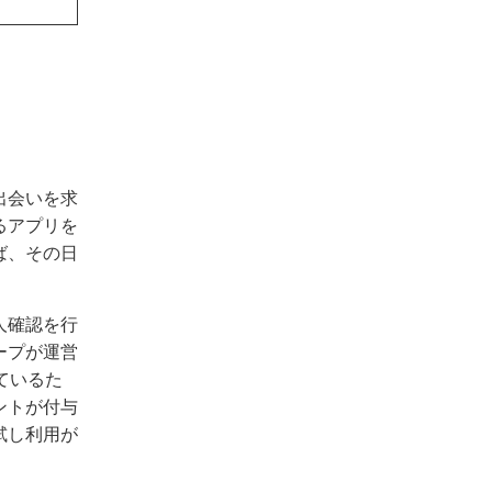
出会いを求
るアプリを
ば、その日
人確認を行
ープが運営
ているた
ントが付与
試し利用が