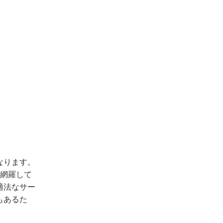
なります。
を網羅して
適法なサー
もあるた