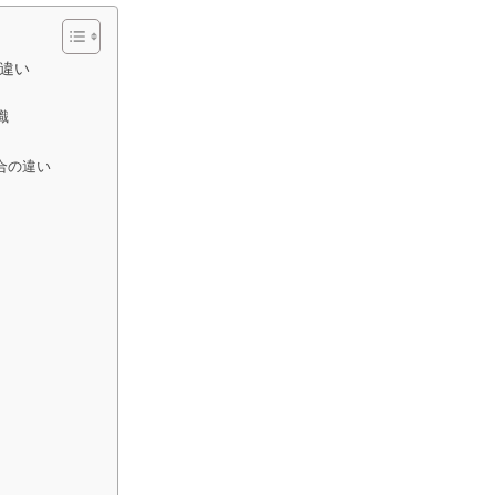
違い
識
合の違い