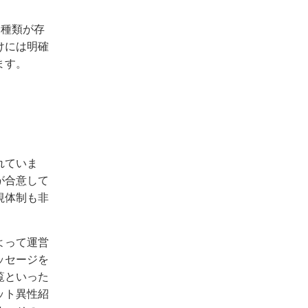
2種類が存
けには明確
ます。
れていま
が合意して
視体制も非
よって運営
ッセージを
覧といった
ット異性紹