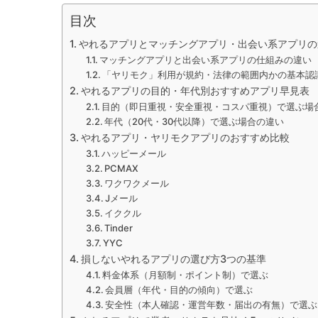
目次
やれるアプリとマッチングアプリ・出会い系アプリの
マッチングアプリと出会い系アプリの仕組みの違い
「ヤリモク」利用が規約・法律の範囲内かの基本認
やれるアプリの目的・年代別おすすめアプリ早見表
目的（即日重視・安全重視・コスパ重視）で選ぶ場
年代（20代・30代以降）で選ぶ場合の違い
やれるアプリ・ヤリモクアプリのおすすめ比較
ハッピーメール
PCMAX
ワクワクメール
Jメール
イククル
Tinder
YYC
損しないやれるアプリの選び方3つの基準
料金体系（月額制・ポイント制）で選ぶ
会員層（年代・目的の傾向）で選ぶ
安全性（本人確認・運営年数・届出の有無）で選ぶ