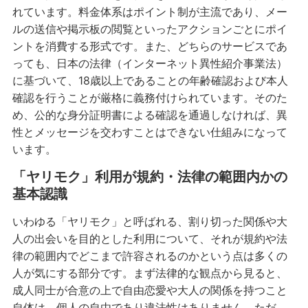
れています。料金体系はポイント制が主流であり、メー
ルの送信や掲示板の閲覧といったアクションごとにポイ
ントを消費する形式です。また、どちらのサービスであ
っても、日本の法律（インターネット異性紹介事業法）
に基づいて、18歳以上であることの年齢確認および本人
確認を行うことが厳格に義務付けられています。そのた
め、公的な身分証明書による確認を通過しなければ、異
性とメッセージを交わすことはできない仕組みになって
います。
「ヤリモク」利用が規約・法律の範囲内かの
基本認識
いわゆる「ヤリモク」と呼ばれる、割り切った関係や大
人の出会いを目的とした利用について、それが規約や法
律の範囲内でどこまで許容されるのかという点は多くの
人が気にする部分です。まず法律的な観点から見ると、
成人同士が合意の上で自由恋愛や大人の関係を持つこと
自体は、個人の自由であり違法性はありません。ただ