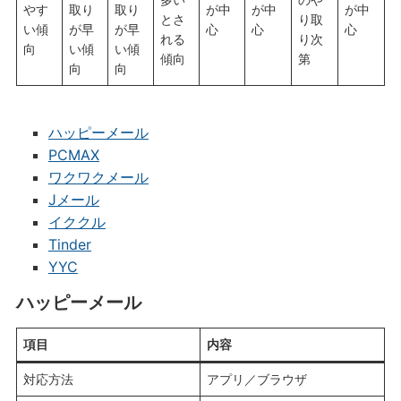
やす
取り
取り
が中
が中
が中
とさ
り取
い傾
が早
が早
心
心
心
れる
り次
向
い傾
い傾
傾向
第
向
向
ハッピーメール
PCMAX
ワクワクメール
Jメール
イククル
Tinder
YYC
ハッピーメール
項目
内容
対応方法
アプリ／ブラウザ