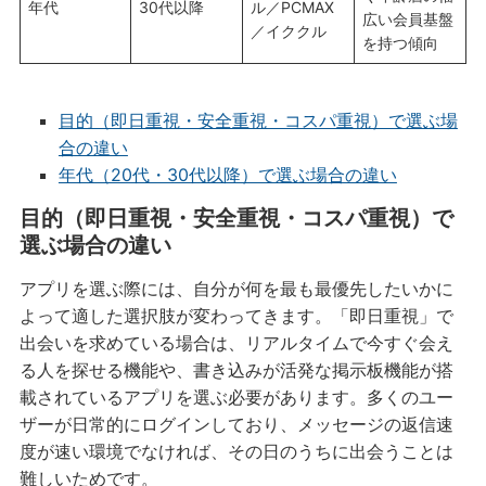
年代
30代以降
ル／PCMAX
広い会員基盤
／イククル
を持つ傾向
目的（即日重視・安全重視・コスパ重視）で選ぶ場
合の違い
年代（20代・30代以降）で選ぶ場合の違い
目的（即日重視・安全重視・コスパ重視）で
選ぶ場合の違い
アプリを選ぶ際には、自分が何を最も最優先したいかに
よって適した選択肢が変わってきます。「即日重視」で
出会いを求めている場合は、リアルタイムで今すぐ会え
る人を探せる機能や、書き込みが活発な掲示板機能が搭
載されているアプリを選ぶ必要があります。多くのユー
ザーが日常的にログインしており、メッセージの返信速
度が速い環境でなければ、その日のうちに出会うことは
難しいためです。