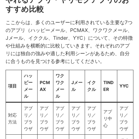
すすめ比較
ここからは、多くのユーザーに利用されている主要な7つ
のアプリ（ハッピーメール、PCMAX、ワクワクメール、
Jメール、イククル、Tinder、YYC）について、その特徴
や仕組みを横断的に比較していきます。それぞれのアプ
リには独自の強みや適した利用シーンがあるため、自分
に合うものを見つける参考にしてください。
ハッ
ワク
ピー
PCM
ワク
Jメー
イク
TIND
項目
YYC
メー
AX
メー
ル
クル
ER
ル
ル
アプ
アプ
アプ
アプ
アプ
アプ
アプ
対応
リ／
リ／
リ／
リ／
リ／
リ／
リ中
方法
ブラ
ブラ
ブラ
ブラ
ブラ
ブラ
心
ウザ
ウザ
ウザ
ウザ
ウザ
ウザ