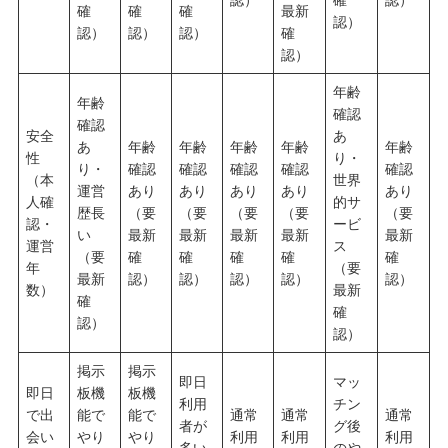
確
確
確
最新
認）
認）
認）
認）
確
認）
年齢
年齢
確認
確認
安全
あ
あ
年齢
年齢
年齢
年齢
年齢
性
り・
り・
確認
確認
確認
確認
確認
（本
世界
運営
あり
あり
あり
あり
あり
人確
的サ
歴長
（要
（要
（要
（要
（要
認・
ービ
い
最新
最新
最新
最新
最新
運営
ス
（要
確
確
確
確
確
年
（要
最新
認）
認）
認）
認）
認）
数）
最新
確
確
認）
認）
掲示
掲示
即日
マッ
即日
板機
板機
利用
チン
で出
能で
能で
通常
通常
通常
者が
グ後
会い
やり
やり
利用
利用
利用
多い
のや