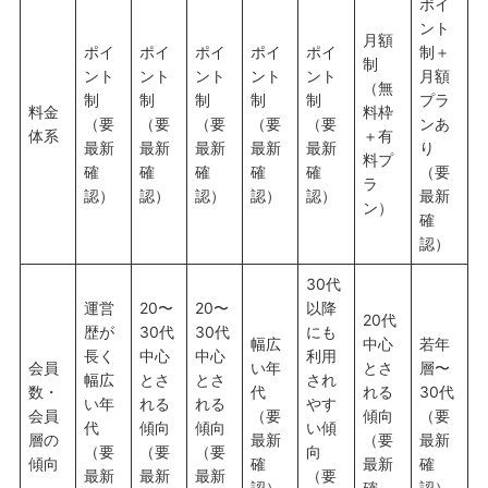
ポイ
ント
月額
ポイ
ポイ
ポイ
ポイ
ポイ
制＋
制
ント
ント
ント
ント
ント
月額
（無
制
制
制
制
制
プラ
料金
料枠
（要
（要
（要
（要
（要
ンあ
体系
＋有
最新
最新
最新
最新
最新
り
料プ
確
確
確
確
確
（要
ラ
認）
認）
認）
認）
認）
最新
ン）
確
認）
30代
運営
20〜
20〜
以降
20代
歴が
30代
30代
にも
幅広
中心
若年
長く
中心
中心
利用
会員
い年
とさ
層〜
幅広
とさ
とさ
され
数・
代
れる
30代
い年
れる
れる
やす
会員
（要
傾向
（要
代
傾向
傾向
い傾
層の
最新
（要
最新
（要
（要
（要
向
傾向
確
最新
確
最新
最新
最新
（要
認）
確
認）