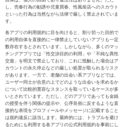
し、売春行為の勧誘や児童買春、性風俗店へのスカウト
といった行為は当然ながら法律で厳しく禁止されていま
す。
各アプリの利用規約に目を向けると、割り切った目的で
の利用自体を直接的に一律禁止していないアプリも一定
数存在するとされています。しかしながら、多くのマッ
チングアプリでは「性交渉目的の利用」や「不純な異性
交遊」を明文で禁止しており、これに抵触した場合はア
カウントの永久停止などの厳しい処置が取られるリスク
があります。一方で、老舗の出会い系アプリなどでは、
ユーザー同士が合意の上でどのような出会いを求めるか
について比較的寛容なスタンスを取っているケースが多
いとされています。ただし、どのアプリであっても金銭
の授受を伴う関係の提示や、公序良俗に反するような直
接的な表現をプロフィールやメッセージに記載すること
は規約違反に該当します。最終的には、トラブルを避け
るためにも利用する各アプリの公式利用規約を事前にし