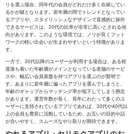
リを選ぶ場合、同年代の会員がどれだけ多く在籍してい
るかが鍵となります。若年層の間でトレンドとなってい
るアプリや、スタイリッシュなデザインで直感的に操作
できるサービスは、20代の比率が非常に高いとされる傾
向があります。このような環境では、ノリが良くフット
ワークの軽い出会いが生まれやすいという特徴がありま
す。
一方で、30代以降のユーザーが利用する場合は、ある程
度落ち着いた年齢層がメインとなっている老舗のサービ
スや、幅広い会員基盤を持つアプリを選ぶのが賢明で
す。あまりに若年層に偏ったアプリを選んでしまうと、
年齢のギャップからマッチング率が低下してしまう懸念
があります。運営年数が長く、長年にわたって多くのユ
ーザーに支持されているアプリであれば、30代や40代以
上の会員も豊富に活動しているため、お互いの目的や話
が合いやすく、スムーズなやり取りが期待できます。
やれるアプリ・ヤリモクアプリのお