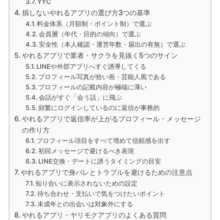
YYC
損しないやれるアプリの選び方3つの基準
料金体系（月額制・ポイント制）で選ぶ
会員層（年代・目的の傾向）で選ぶ
安全性（本人確認・運営年数・届出の有無）で選ぶ
やれるアプリで業者・サクラを見抜く5つのサイン
LINEや外部アプリへすぐ誘導してくる
プロフィール写真が拾い画・芸能人風である
プロフィールの記載内容が極端に薄い
会話がすぐ「会う話」に飛ぶ
頻繁にログインしているのに返信が事務的
やれるアプリで返信率が上がるプロフィール・メッセージ
の作り方
プロフィール項目をすべて埋めて信頼感を出す
初回メッセージで避けるべき表現
LINE交換・デートに誘うタイミングの目安
やれるアプリで身バレとトラブルを避けるための注意点
知り合いに表示されないための設定
待ち合わせ・支払いで気をつけたいポイント
未成年との出会いは対象外にする
やれるアプリ・ヤリモクアプリのよくある質問