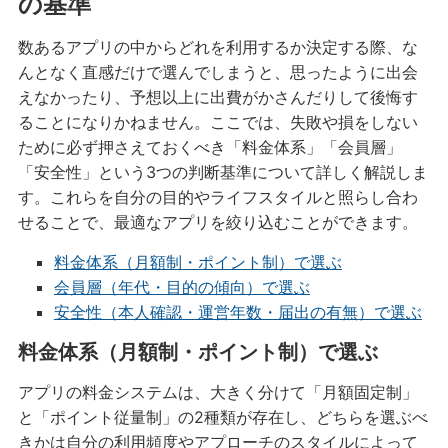
の基準
数あるアプリの中からどれを利用するか決定する際、な
んとなく直感だけで選んでしまうと、思ったように出会
えなかったり、予想以上に出費がかさんだりして後悔す
ることになりかねません。ここでは、失敗や損をしない
ために必ず押さえておくべき「料金体系」「会員層」
「安全性」という3つの判断基準について詳しく解説しま
す。これらを自分の目的やライフスタイルと照らし合わ
せることで、最適なアプリを絞り込むことができます。
料金体系（月額制・ポイント制）で選ぶ
会員層（年代・目的の傾向）で選ぶ
安全性（本人確認・運営年数・届出の有無）で選ぶ
料金体系（月額制・ポイント制）で選ぶ
アプリの料金システムは、大きく分けて「月額固定制」
と「ポイント従量制」の2種類が存在し、どちらを選ぶべ
きかは自分の利用頻度やアプローチのスタイルによって