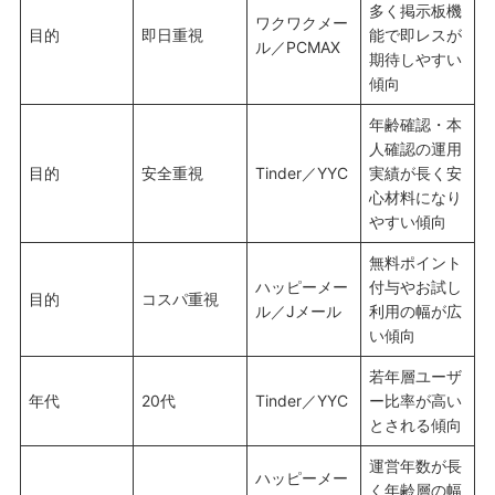
多く掲示板機
ワクワクメー
目的
即日重視
能で即レスが
ル／PCMAX
期待しやすい
傾向
年齢確認・本
人確認の運用
目的
安全重視
Tinder／YYC
実績が長く安
心材料になり
やすい傾向
無料ポイント
ハッピーメー
付与やお試し
目的
コスパ重視
ル／Jメール
利用の幅が広
い傾向
若年層ユーザ
年代
20代
Tinder／YYC
ー比率が高い
とされる傾向
運営年数が長
ハッピーメー
く年齢層の幅