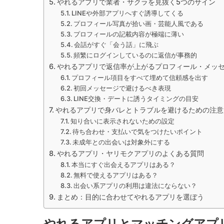
やれるアプリで業者・サクラを見抜く5つのサイン
LINEや外部アプリへすぐ誘導してくる
プロフィール写真が拾い画・芸能人風である
プロフィールの記載内容が極端に薄い
会話がすぐ「会う話」に飛ぶ
頻繁にログインしているのに返信が事務的
やれるアプリで返信率が上がるプロフィール・メッ
プロフィール項目をすべて埋めて信頼感を出す
初回メッセージで避けるべき表現
LINE交換・デートに誘うタイミングの目安
やれるアプリで身バレとトラブルを避けるための注意
知り合いに表示されないための設定
待ち合わせ・支払いで気をつけたいポイント
未成年との出会いは対象外にする
やれるアプリ・ヤリモクアプリのよくある質問
本当にすぐ出会えるアプリはある？
無料で使えるアプリはある？
出会い系アプリの利用は違法にならない？
まとめ：目的に合わせてやれるアプリを選ぼう
やれるアプリとマッチングアプ