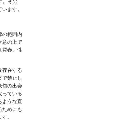
す。その
ています。
律の範囲内
合意の上で
童買春、性
数存在する
文で禁止し
老舗の出会
取っている
るような直
るためにも
ます。