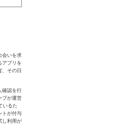
出会いを求
るアプリを
ば、その日
人確認を行
ープが運営
ているた
ントが付与
試し利用が