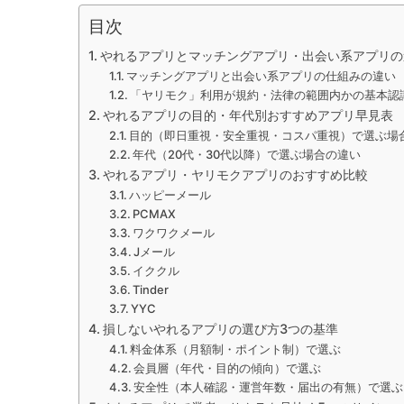
目次
やれるアプリとマッチングアプリ・出会い系アプリの
マッチングアプリと出会い系アプリの仕組みの違い
「ヤリモク」利用が規約・法律の範囲内かの基本認
やれるアプリの目的・年代別おすすめアプリ早見表
目的（即日重視・安全重視・コスパ重視）で選ぶ場
年代（20代・30代以降）で選ぶ場合の違い
やれるアプリ・ヤリモクアプリのおすすめ比較
ハッピーメール
PCMAX
ワクワクメール
Jメール
イククル
Tinder
YYC
損しないやれるアプリの選び方3つの基準
料金体系（月額制・ポイント制）で選ぶ
会員層（年代・目的の傾向）で選ぶ
安全性（本人確認・運営年数・届出の有無）で選ぶ