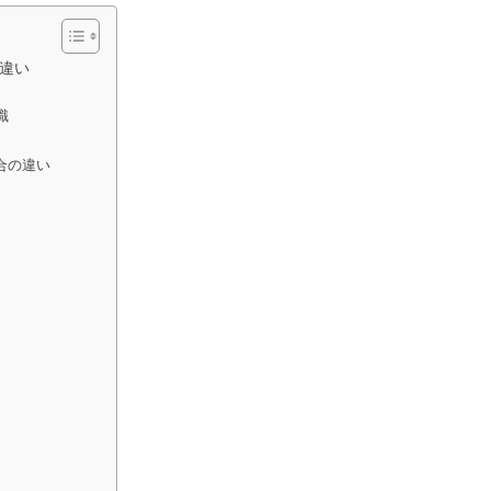
違い
識
合の違い