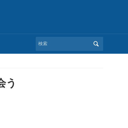
Search
for:
会う