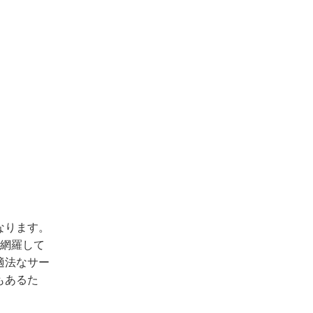
なります。
を網羅して
適法なサー
もあるた