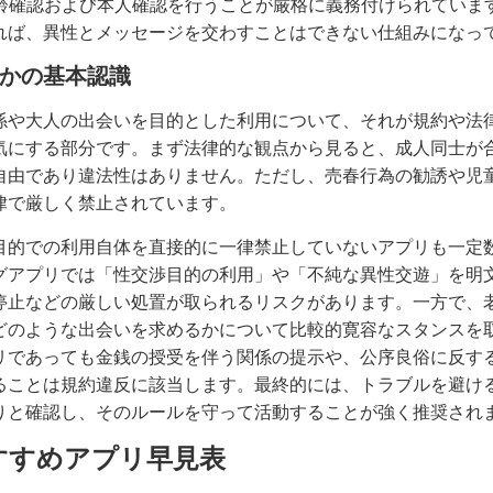
年齢確認および本人確認を行うことが厳格に義務付けられていま
れば、異性とメッセージを交わすことはできない仕組みになっ
かの基本認識
係や大人の出会いを目的とした利用について、それが規約や法
気にする部分です。まず法律的な観点から見ると、成人同士が
自由であり違法性はありません。ただし、売春行為の勧誘や児
律で厳しく禁止されています。
目的での利用自体を直接的に一律禁止していないアプリも一定
グアプリでは「性交渉目的の利用」や「不純な異性交遊」を明
停止などの厳しい処置が取られるリスクがあります。一方で、
どのような出会いを求めるかについて比較的寛容なスタンスを
リであっても金銭の授受を伴う関係の提示や、公序良俗に反す
ることは規約違反に該当します。最終的には、トラブルを避け
りと確認し、そのルールを守って活動することが強く推奨され
すすめアプリ早見表