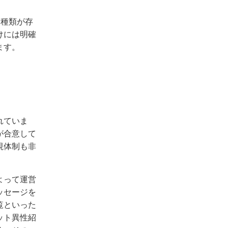
2種類が存
けには明確
ます。
れていま
が合意して
視体制も非
よって運営
ッセージを
覧といった
ット異性紹