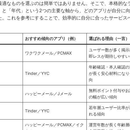
最適なものを選ぶのは簡単ではありません。そこで、本格的な
」と「年代」という2つの主要な軸から、どのアプリが自分に
た。これを参考にすることで、効率的に自分に合ったサービス
おすすめ傾向のアプリ（例）
選ばれる理由（一言）
ユーザー数が多く掲示
ワクワクメール／PCMAX
即レスが期待しやすい
年齢確認・本人確認の
Tinder／YYC
が長く安心材料になり
向
無料ポイント付与やお
ハッピーメール／Jメール
の幅が広い傾向
若年層ユーザー比率が
Tinder／YYC
れる傾向
ハッピーメール／PCMAX／イク
運営年数が長く年齢層