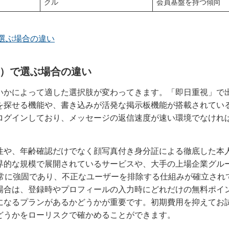
クル
会員基盤を持つ傾向
選ぶ場合の違い
）で選ぶ場合の違い
いかによって適した選択肢が変わってきます。「即日重視」で
を探せる機能や、書き込みが活発な掲示板機能が搭載されてい
ログインしており、メッセージの返信速度が速い環境でなけれ
性や、年齢確認だけでなく顔写真付き身分証による徹底した本
界的な規模で展開されているサービスや、大手の上場企業グル
非常に強固であり、不正なユーザーを排除する仕組みが確立され
場合は、登録時やプロフィールの入力時にどれだけの無料ポイ
になるプランがあるかどうかが重要です。初期費用を抑えてお
どうかをローリスクで確かめることができます。