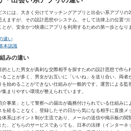
ビスには、大きく分けてマッチングアプリと出会い系アプリの
思えますが、その設計思想やシステム、そして法律上の位置づ
ことが、安全かつ快適にアプリを利用するための第一歩となり
の違い
基本認識
組みの違い
目的とした男女が真剣な交際相手を探すための設計思想で作ら
いることが多く、男女がお互いに「いいね」を送り合い、両者
りを始めることができない仕組みが一般的です。運営による監
が集まりやすい環境が整えられています。
紹介事業」として警察への届出が義務付けられている仕組みに
スを経ることなく、登録したその日から気になる相手に直接メ
金体系はポイント制が主流であり、メールの送信や掲示板の閲
また、どちらのサービスであっても、日本の法律（インターネ