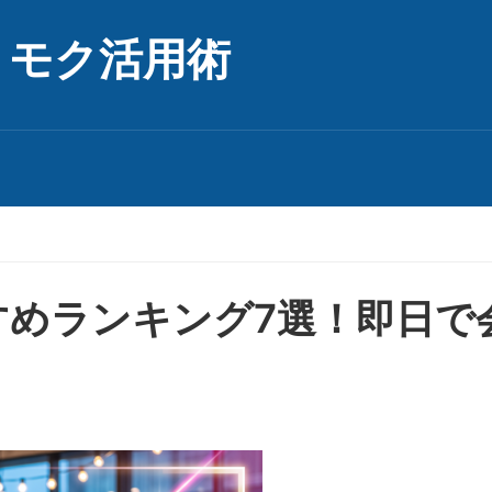
リモク活用術
すめランキング7選！即日で