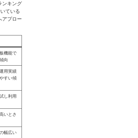
ランキング
向いている
へアプロー
板機能で
傾向
運用実績
やすい傾
試し利用
高いとさ
の幅広い