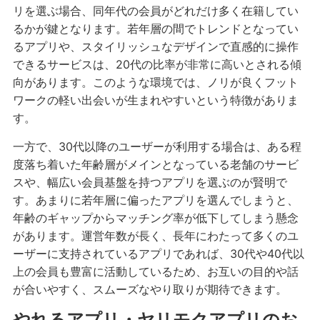
リを選ぶ場合、同年代の会員がどれだけ多く在籍してい
るかが鍵となります。若年層の間でトレンドとなってい
るアプリや、スタイリッシュなデザインで直感的に操作
できるサービスは、20代の比率が非常に高いとされる傾
向があります。このような環境では、ノリが良くフット
ワークの軽い出会いが生まれやすいという特徴がありま
す。
一方で、30代以降のユーザーが利用する場合は、ある程
度落ち着いた年齢層がメインとなっている老舗のサービ
スや、幅広い会員基盤を持つアプリを選ぶのが賢明で
す。あまりに若年層に偏ったアプリを選んでしまうと、
年齢のギャップからマッチング率が低下してしまう懸念
があります。運営年数が長く、長年にわたって多くのユ
ーザーに支持されているアプリであれば、30代や40代以
上の会員も豊富に活動しているため、お互いの目的や話
が合いやすく、スムーズなやり取りが期待できます。
やれるアプリ・ヤリモクアプリのお