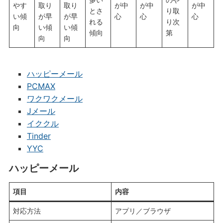
やす
取り
取り
が中
が中
が中
とさ
り取
い傾
が早
が早
心
心
心
れる
り次
向
い傾
い傾
傾向
第
向
向
ハッピーメール
PCMAX
ワクワクメール
Jメール
イククル
Tinder
YYC
ハッピーメール
項目
内容
対応方法
アプリ／ブラウザ