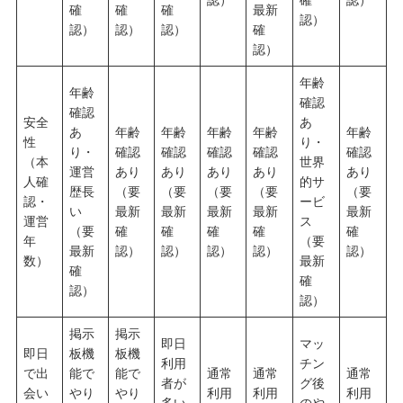
確
確
確
最新
認）
認）
認）
認）
確
認）
年齢
年齢
確認
確認
安全
あ
あ
年齢
年齢
年齢
年齢
年齢
性
り・
り・
確認
確認
確認
確認
確認
（本
世界
運営
あり
あり
あり
あり
あり
人確
的サ
歴長
（要
（要
（要
（要
（要
認・
ービ
い
最新
最新
最新
最新
最新
運営
ス
（要
確
確
確
確
確
年
（要
最新
認）
認）
認）
認）
認）
数）
最新
確
確
認）
認）
掲示
掲示
即日
マッ
即日
板機
板機
利用
チン
で出
能で
能で
通常
通常
通常
者が
グ後
会い
やり
やり
利用
利用
利用
多い
のや