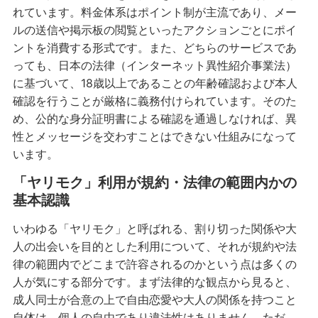
れています。料金体系はポイント制が主流であり、メー
ルの送信や掲示板の閲覧といったアクションごとにポイ
ントを消費する形式です。また、どちらのサービスであ
っても、日本の法律（インターネット異性紹介事業法）
に基づいて、18歳以上であることの年齢確認および本人
確認を行うことが厳格に義務付けられています。そのた
め、公的な身分証明書による確認を通過しなければ、異
性とメッセージを交わすことはできない仕組みになって
います。
「ヤリモク」利用が規約・法律の範囲内かの
基本認識
いわゆる「ヤリモク」と呼ばれる、割り切った関係や大
人の出会いを目的とした利用について、それが規約や法
律の範囲内でどこまで許容されるのかという点は多くの
人が気にする部分です。まず法律的な観点から見ると、
成人同士が合意の上で自由恋愛や大人の関係を持つこと
自体は、個人の自由であり違法性はありません。ただ