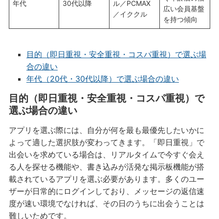
年代
30代以降
ル／PCMAX
広い会員基盤
／イククル
を持つ傾向
目的（即日重視・安全重視・コスパ重視）で選ぶ場
合の違い
年代（20代・30代以降）で選ぶ場合の違い
目的（即日重視・安全重視・コスパ重視）で
選ぶ場合の違い
アプリを選ぶ際には、自分が何を最も最優先したいかに
よって適した選択肢が変わってきます。「即日重視」で
出会いを求めている場合は、リアルタイムで今すぐ会え
る人を探せる機能や、書き込みが活発な掲示板機能が搭
載されているアプリを選ぶ必要があります。多くのユー
ザーが日常的にログインしており、メッセージの返信速
度が速い環境でなければ、その日のうちに出会うことは
難しいためです。