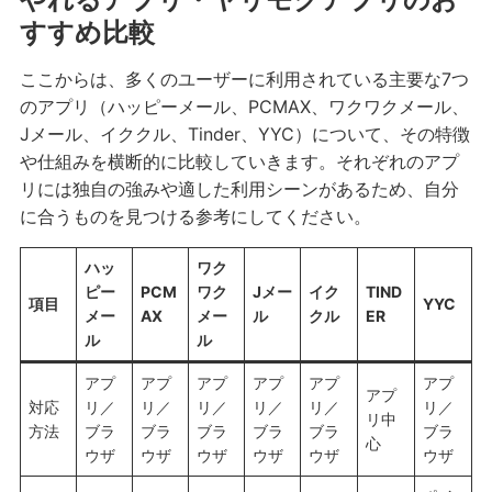
すすめ比較
ここからは、多くのユーザーに利用されている主要な7つ
のアプリ（ハッピーメール、PCMAX、ワクワクメール、
Jメール、イククル、Tinder、YYC）について、その特徴
や仕組みを横断的に比較していきます。それぞれのアプ
リには独自の強みや適した利用シーンがあるため、自分
に合うものを見つける参考にしてください。
ハッ
ワク
ピー
PCM
ワク
Jメー
イク
TIND
項目
YYC
メー
AX
メー
ル
クル
ER
ル
ル
アプ
アプ
アプ
アプ
アプ
アプ
アプ
対応
リ／
リ／
リ／
リ／
リ／
リ／
リ中
方法
ブラ
ブラ
ブラ
ブラ
ブラ
ブラ
心
ウザ
ウザ
ウザ
ウザ
ウザ
ウザ