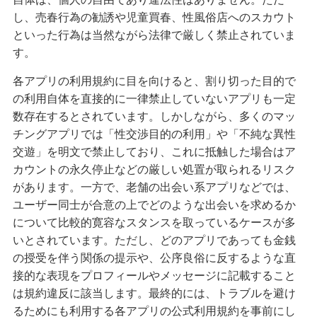
し、売春行為の勧誘や児童買春、性風俗店へのスカウト
といった行為は当然ながら法律で厳しく禁止されていま
す。
各アプリの利用規約に目を向けると、割り切った目的で
の利用自体を直接的に一律禁止していないアプリも一定
数存在するとされています。しかしながら、多くのマッ
チングアプリでは「性交渉目的の利用」や「不純な異性
交遊」を明文で禁止しており、これに抵触した場合はア
カウントの永久停止などの厳しい処置が取られるリスク
があります。一方で、老舗の出会い系アプリなどでは、
ユーザー同士が合意の上でどのような出会いを求めるか
について比較的寛容なスタンスを取っているケースが多
いとされています。ただし、どのアプリであっても金銭
の授受を伴う関係の提示や、公序良俗に反するような直
接的な表現をプロフィールやメッセージに記載すること
は規約違反に該当します。最終的には、トラブルを避け
るためにも利用する各アプリの公式利用規約を事前にし