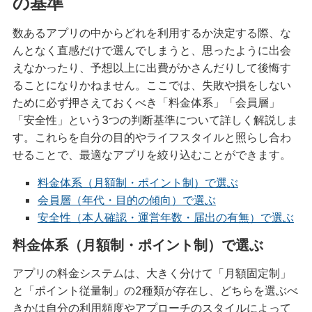
の基準
数あるアプリの中からどれを利用するか決定する際、な
んとなく直感だけで選んでしまうと、思ったように出会
えなかったり、予想以上に出費がかさんだりして後悔す
ることになりかねません。ここでは、失敗や損をしない
ために必ず押さえておくべき「料金体系」「会員層」
「安全性」という3つの判断基準について詳しく解説しま
す。これらを自分の目的やライフスタイルと照らし合わ
せることで、最適なアプリを絞り込むことができます。
料金体系（月額制・ポイント制）で選ぶ
会員層（年代・目的の傾向）で選ぶ
安全性（本人確認・運営年数・届出の有無）で選ぶ
料金体系（月額制・ポイント制）で選ぶ
アプリの料金システムは、大きく分けて「月額固定制」
と「ポイント従量制」の2種類が存在し、どちらを選ぶべ
きかは自分の利用頻度やアプローチのスタイルによって