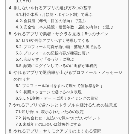
YYC
損しないやれるアプリの選び方3つの基準
料金体系（月額制・ポイント制）で選ぶ
会員層（年代・目的の傾向）で選ぶ
安全性（本人確認・運営年数・届出の有無）で選ぶ
やれるアプリで業者・サクラを見抜く5つのサイン
LINEや外部アプリへすぐ誘導してくる
プロフィール写真が拾い画・芸能人風である
プロフィールの記載内容が極端に薄い
会話がすぐ「会う話」に飛ぶ
頻繁にログインしているのに返信が事務的
やれるアプリで返信率が上がるプロフィール・メッセージ
の作り方
プロフィール項目をすべて埋めて信頼感を出す
初回メッセージで避けるべき表現
LINE交換・デートに誘うタイミングの目安
やれるアプリで身バレとトラブルを避けるための注意点
知り合いに表示されないための設定
待ち合わせ・支払いで気をつけたいポイント
未成年との出会いは対象外にする
やれるアプリ・ヤリモクアプリのよくある質問