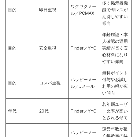
多く掲示板機
ワクワクメー
目的
即日重視
能で即レスが
ル／PCMAX
期待しやすい
傾向
年齢確認・本
人確認の運用
目的
安全重視
Tinder／YYC
実績が長く安
心材料になり
やすい傾向
無料ポイント
ハッピーメー
付与やお試し
目的
コスパ重視
ル／Jメール
利用の幅が広
い傾向
若年層ユーザ
年代
20代
Tinder／YYC
ー比率が高い
とされる傾向
運営年数が長
ハッピーメー
く年齢層の幅