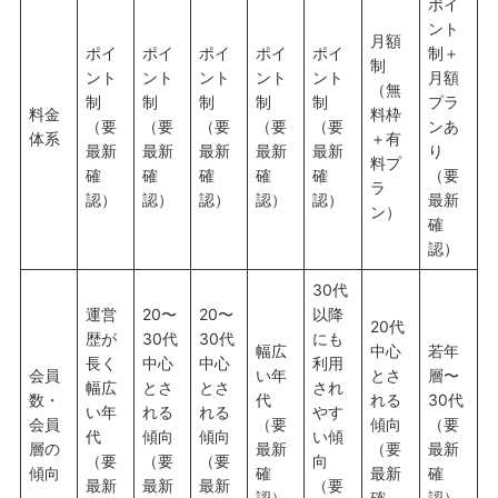
ポイ
ント
月額
ポイ
ポイ
ポイ
ポイ
ポイ
制＋
制
ント
ント
ント
ント
ント
月額
（無
制
制
制
制
制
プラ
料金
料枠
（要
（要
（要
（要
（要
ンあ
体系
＋有
最新
最新
最新
最新
最新
り
料プ
確
確
確
確
確
（要
ラ
認）
認）
認）
認）
認）
最新
ン）
確
認）
30代
運営
20〜
20〜
以降
20代
歴が
30代
30代
にも
幅広
中心
若年
長く
中心
中心
利用
会員
い年
とさ
層〜
幅広
とさ
とさ
され
数・
代
れる
30代
い年
れる
れる
やす
会員
（要
傾向
（要
代
傾向
傾向
い傾
層の
最新
（要
最新
（要
（要
（要
向
傾向
確
最新
確
最新
最新
最新
（要
認）
確
認）