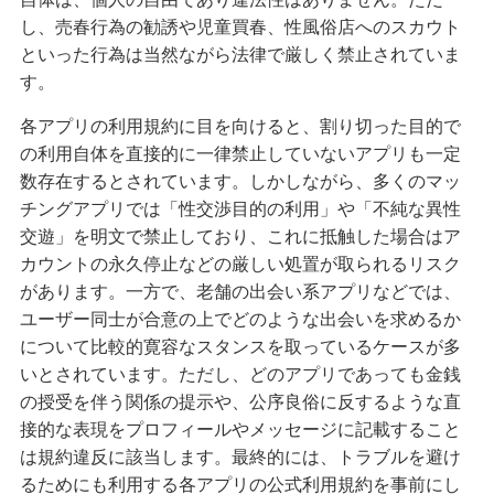
し、売春行為の勧誘や児童買春、性風俗店へのスカウト
といった行為は当然ながら法律で厳しく禁止されていま
す。
各アプリの利用規約に目を向けると、割り切った目的で
の利用自体を直接的に一律禁止していないアプリも一定
数存在するとされています。しかしながら、多くのマッ
チングアプリでは「性交渉目的の利用」や「不純な異性
交遊」を明文で禁止しており、これに抵触した場合はア
カウントの永久停止などの厳しい処置が取られるリスク
があります。一方で、老舗の出会い系アプリなどでは、
ユーザー同士が合意の上でどのような出会いを求めるか
について比較的寛容なスタンスを取っているケースが多
いとされています。ただし、どのアプリであっても金銭
の授受を伴う関係の提示や、公序良俗に反するような直
接的な表現をプロフィールやメッセージに記載すること
は規約違反に該当します。最終的には、トラブルを避け
るためにも利用する各アプリの公式利用規約を事前にし