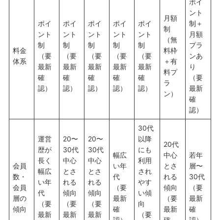
ポイ
ント
月額
ポイ
ポイ
ポイ
ポイ
ポイ
制＋
制
ント
ント
ント
ント
ント
月額
（無
制
制
制
制
制
プラ
料金
料枠
（要
（要
（要
（要
（要
ンあ
体系
＋有
最新
最新
最新
最新
最新
り
料プ
確
確
確
確
確
（要
ラ
認）
認）
認）
認）
認）
最新
ン）
確
認）
30代
運営
20〜
20〜
以降
20代
歴が
30代
30代
にも
幅広
中心
若年
長く
中心
中心
利用
会員
い年
とさ
層〜
幅広
とさ
とさ
され
数・
代
れる
30代
い年
れる
れる
やす
会員
（要
傾向
（要
代
傾向
傾向
い傾
層の
最新
（要
最新
（要
（要
（要
向
傾向
確
最新
確
最新
最新
最新
（要
認）
確
認）