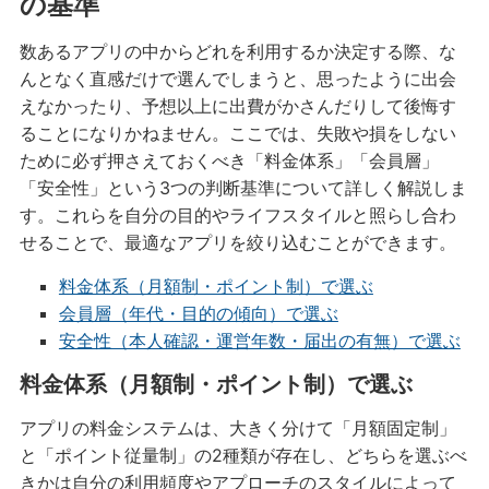
の基準
数あるアプリの中からどれを利用するか決定する際、な
んとなく直感だけで選んでしまうと、思ったように出会
えなかったり、予想以上に出費がかさんだりして後悔す
ることになりかねません。ここでは、失敗や損をしない
ために必ず押さえておくべき「料金体系」「会員層」
「安全性」という3つの判断基準について詳しく解説しま
す。これらを自分の目的やライフスタイルと照らし合わ
せることで、最適なアプリを絞り込むことができます。
料金体系（月額制・ポイント制）で選ぶ
会員層（年代・目的の傾向）で選ぶ
安全性（本人確認・運営年数・届出の有無）で選ぶ
料金体系（月額制・ポイント制）で選ぶ
アプリの料金システムは、大きく分けて「月額固定制」
と「ポイント従量制」の2種類が存在し、どちらを選ぶべ
きかは自分の利用頻度やアプローチのスタイルによって