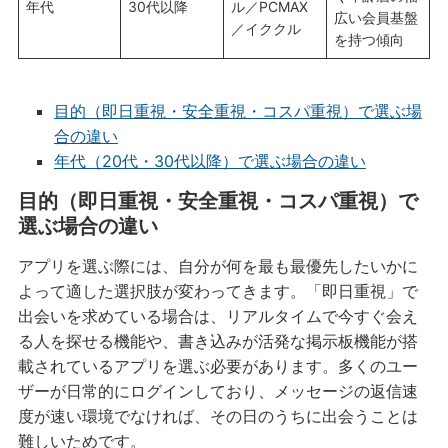
年代
30代以降
ル／PCMAX
広い会員基盤
／イククル
を持つ傾向
目的（即日重視・安全重視・コスパ重視）で選ぶ場
合の違い
年代（20代・30代以降）で選ぶ場合の違い
目的（即日重視・安全重視・コスパ重視）で
選ぶ場合の違い
アプリを選ぶ際には、自分が何を最も最優先したいかに
よって適した選択肢が変わってきます。「即日重視」で
出会いを求めている場合は、リアルタイムで今すぐ会え
る人を探せる機能や、書き込みが活発な掲示板機能が搭
載されているアプリを選ぶ必要があります。多くのユー
ザーが日常的にログインしており、メッセージの返信速
度が速い環境でなければ、その日のうちに出会うことは
難しいためです。