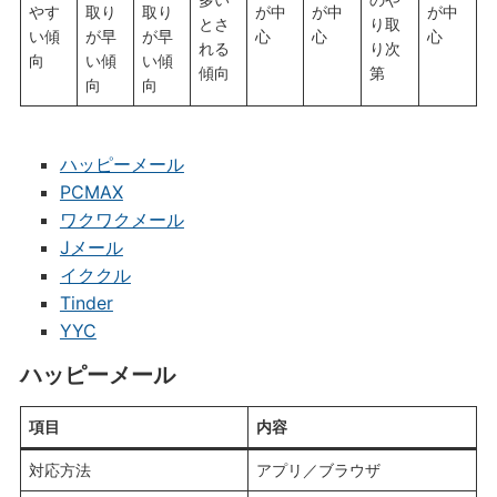
やす
取り
取り
が中
が中
が中
とさ
り取
い傾
が早
が早
心
心
心
れる
り次
向
い傾
い傾
傾向
第
向
向
ハッピーメール
PCMAX
ワクワクメール
Jメール
イククル
Tinder
YYC
ハッピーメール
項目
内容
対応方法
アプリ／ブラウザ