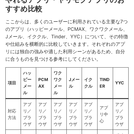
すすめ比較
ここからは、多くのユーザーに利用されている主要な7つ
のアプリ（ハッピーメール、PCMAX、ワクワクメール、
Jメール、イククル、Tinder、YYC）について、その特徴
や仕組みを横断的に比較していきます。それぞれのアプ
リには独自の強みや適した利用シーンがあるため、自分
に合うものを見つける参考にしてください。
ハッ
ワク
ピー
PCM
ワク
Jメー
イク
TIND
項目
YYC
メー
AX
メー
ル
クル
ER
ル
ル
アプ
アプ
アプ
アプ
アプ
アプ
アプ
対応
リ／
リ／
リ／
リ／
リ／
リ／
リ中
方法
ブラ
ブラ
ブラ
ブラ
ブラ
ブラ
心
ウザ
ウザ
ウザ
ウザ
ウザ
ウザ