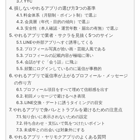
YYC
損しないやれるアプリの選び方3つの基準
料金体系（月額制・ポイント制）で選ぶ
会員層（年代・目的の傾向）で選ぶ
安全性（本人確認・運営年数・届出の有無）で選ぶ
やれるアプリで業者・サクラを見抜く5つのサイン
LINEや外部アプリへすぐ誘導してくる
プロフィール写真が拾い画・芸能人風である
プロフィールの記載内容が極端に薄い
会話がすぐ「会う話」に飛ぶ
頻繁にログインしているのに返信が事務的
やれるアプリで返信率が上がるプロフィール・メッセージ
の作り方
プロフィール項目をすべて埋めて信頼感を出す
初回メッセージで避けるべき表現
LINE交換・デートに誘うタイミングの目安
やれるアプリで身バレとトラブルを避けるための注意点
知り合いに表示されないための設定
待ち合わせ・支払いで気をつけたいポイント
未成年との出会いは対象外にする
やれるアプリ・ヤリモクアプリのよくある質問