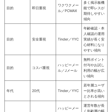
多く掲示板機
ワクワクメー
目的
即日重視
能で即レスが
ル／PCMAX
期待しやすい
傾向
年齢確認・本
人確認の運用
目的
安全重視
Tinder／YYC
実績が長く安
心材料になり
やすい傾向
無料ポイント
ハッピーメー
付与やお試し
目的
コスパ重視
ル／Jメール
利用の幅が広
い傾向
若年層ユーザ
年代
20代
Tinder／YYC
ー比率が高い
とされる傾向
運営年数が長
ハッピーメー
く年齢層の幅