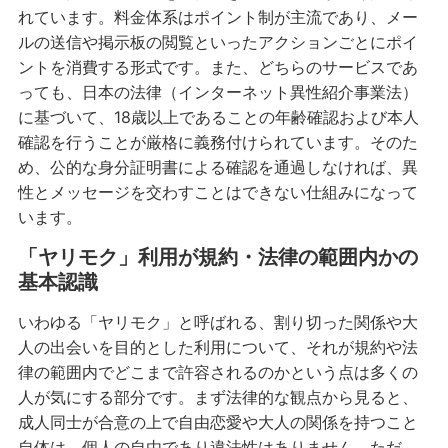
れています。料金体系はポイント制が主流であり、メー
ルの送信や掲示板の閲覧といったアクションごとにポイ
ントを消費する形式です。また、どちらのサービスであ
っても、日本の法律（インターネット異性紹介事業法）
に基づいて、18歳以上であることの年齢確認および本人
確認を行うことが厳格に義務付けられています。そのた
め、公的な身分証明書による確認を通過しなければ、異
性とメッセージを交わすことはできない仕組みになって
います。
「ヤリモク」利用が規約・法律の範囲内かの
基本認識
いわゆる「ヤリモク」と呼ばれる、割り切った関係や大
人の出会いを目的とした利用について、それが規約や法
律の範囲内でどこまで許容されるのかという点は多くの
人が気にする部分です。まず法律的な観点から見ると、
成人同士が合意の上で自由恋愛や大人の関係を持つこと
自体は、個人の自由であり違法性はありません。ただ