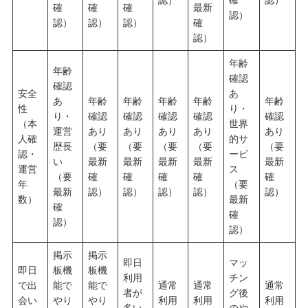
確
確
確
最新
認）
認）
認）
認）
確
認）
年齢
年齢
確認
確認
安全
あ
あ
年齢
年齢
年齢
年齢
年齢
性
り・
り・
確認
確認
確認
確認
確認
（本
世界
運営
あり
あり
あり
あり
あり
人確
的サ
歴長
（要
（要
（要
（要
（要
認・
ービ
い
最新
最新
最新
最新
最新
運営
ス
（要
確
確
確
確
確
年
（要
最新
認）
認）
認）
認）
認）
数）
最新
確
確
認）
認）
掲示
掲示
即日
マッ
即日
板機
板機
利用
チン
で出
能で
能で
通常
通常
通常
者が
グ後
会い
やり
やり
利用
利用
利用
多い
のや