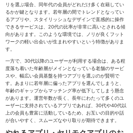
リを選ぶ場合、同年代の会員がどれだけ多く在籍してい
るかが鍵となります。若年層の間でトレンドとなってい
るアプリや、スタイリッシュなデザインで直感的に操作
できるサービスは、20代の比率が非常に高いとされる傾
向があります。このような環境では、ノリが良くフット
ワークの軽い出会いが生まれやすいという特徴がありま
す。
一方で、30代以降のユーザーが利用する場合は、ある程
度落ち着いた年齢層がメインとなっている老舗のサービ
スや、幅広い会員基盤を持つアプリを選ぶのが賢明で
す。あまりに若年層に偏ったアプリを選んでしまうと、
年齢のギャップからマッチング率が低下してしまう懸念
があります。運営年数が長く、長年にわたって多くのユ
ーザーに支持されているアプリであれば、30代や40代以
上の会員も豊富に活動しているため、お互いの目的や話
が合いやすく、スムーズなやり取りが期待できます。
やれるアプリ・ヤリモクアプリのお