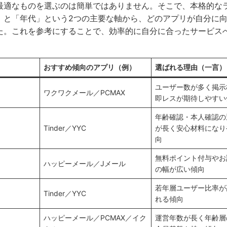
最適なものを選ぶのは簡単ではありません。そこで、本格的な
」と「年代」という2つの主要な軸から、どのアプリが自分に
た。これを参考にすることで、効率的に自分に合ったサービス
おすすめ傾向のアプリ（例）
選ばれる理由（一言）
ユーザー数が多く掲示
ワクワクメール／PCMAX
即レスが期待しやすい
年齢確認・本人確認の
Tinder／YYC
が長く安心材料になり
向
無料ポイント付与やお
ハッピーメール／Jメール
の幅が広い傾向
若年層ユーザー比率が
Tinder／YYC
れる傾向
ハッピーメール／PCMAX／イク
運営年数が長く年齢層