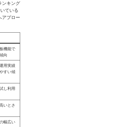
ランキング
向いている
へアプロー
板機能で
傾向
運用実績
やすい傾
試し利用
高いとさ
の幅広い