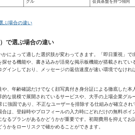
クル
会員基盤を持つ傾向
選ぶ場合の違い
）で選ぶ場合の違い
いかによって適した選択肢が変わってきます。「即日重視」で
を探せる機能や、書き込みが活発な掲示板機能が搭載されてい
ログインしており、メッセージの返信速度が速い環境でなけれ
性や、年齢確認だけでなく顔写真付き身分証による徹底した本
界的な規模で展開されているサービスや、大手の上場企業グル
非常に強固であり、不正なユーザーを排除する仕組みが確立され
場合は、登録時やプロフィールの入力時にどれだけの無料ポイ
になるプランがあるかどうかが重要です。初期費用を抑えてお
どうかをローリスクで確かめることができます。