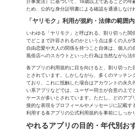
介事業法）に基づいて、18歳以上であることの
ため、公的な身分証明書による確認を通過しなけ
「ヤリモク」利用が規約・法律の範囲内
いわゆる「ヤリモク」と呼ばれる、割り切った関
でどこまで許容されるのかという点は多くの人が
自由恋愛や大人の関係を持つこと自体は、個人の
風俗店へのスカウトといった行為は当然ながら法
各アプリの利用規約に目を向けると、割り切った
とされています。しかしながら、多くのマッチン
ており、これに抵触した場合はアカウントの永久
い系アプリなどでは、ユーザー同士が合意の上で
ケースが多いとされています。ただし、どのアプ
接的な表現をプロフィールやメッセージに記載す
利用する各アプリの公式利用規約を事前にしっか
やれるアプリの目的・年代別お