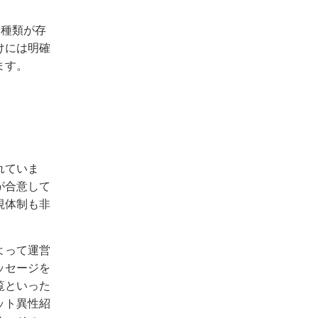
2種類が存
けには明確
ます。
れていま
が合意して
視体制も非
よって運営
ッセージを
覧といった
ット異性紹