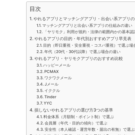
目次
やれるアプリとマッチングアプリ・出会い系アプリの
マッチングアプリと出会い系アプリの仕組みの違い
「ヤリモク」利用が規約・法律の範囲内かの基本認
やれるアプリの目的・年代別おすすめアプリ早見表
目的（即日重視・安全重視・コスパ重視）で選ぶ場
年代（20代・30代以降）で選ぶ場合の違い
やれるアプリ・ヤリモクアプリのおすすめ比較
ハッピーメール
PCMAX
ワクワクメール
Jメール
イククル
Tinder
YYC
損しないやれるアプリの選び方3つの基準
料金体系（月額制・ポイント制）で選ぶ
会員層（年代・目的の傾向）で選ぶ
安全性（本人確認・運営年数・届出の有無）で選ぶ