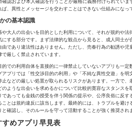
年齢確認および本人確認を行うことが厳格に義務付けられていま
れば、異性とメッセージを交わすことはできない仕組みになっ
かの基本認識
係や大人の出会いを目的とした利用について、それが規約や法
気にする部分です。まず法律的な観点から見ると、成人同士が
自由であり違法性はありません。ただし、売春行為の勧誘や児
律で厳しく禁止されています。
目的での利用自体を直接的に一律禁止していないアプリも一定
グアプリでは「性交渉目的の利用」や「不純な異性交遊」を明
停止などの厳しい処置が取られるリスクがあります。一方で、
どのような出会いを求めるかについて比較的寛容なスタンスを
リであっても金銭の授受を伴う関係の提示や、公序良俗に反す
ることは規約違反に該当します。最終的には、トラブルを避け
りと確認し、そのルールを守って活動することが強く推奨され
すすめアプリ早見表