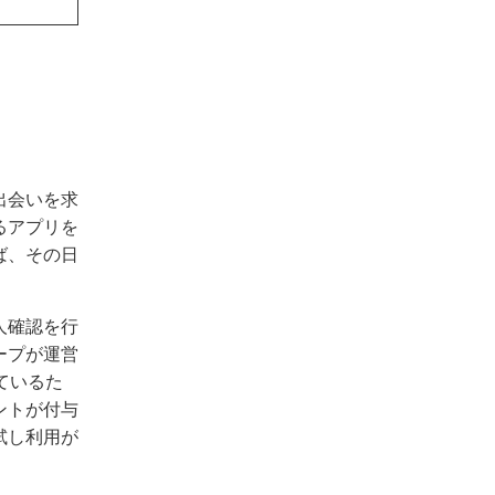
出会いを求
るアプリを
ば、その日
人確認を行
ープが運営
ているた
ントが付与
試し利用が