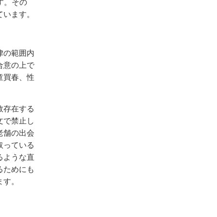
す。その
ています。
律の範囲内
合意の上で
童買春、性
数存在する
文で禁止し
老舗の出会
取っている
るような直
るためにも
ます。