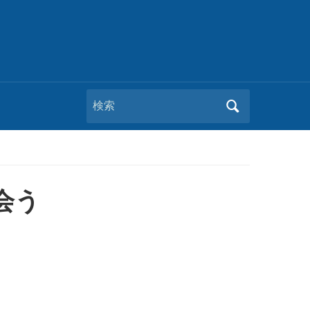
Search
for:
会う