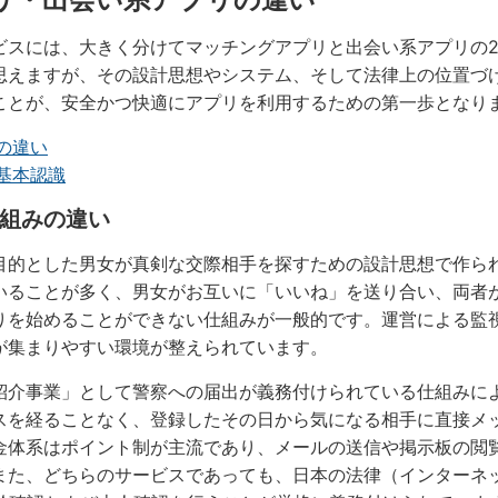
ビスには、大きく分けてマッチングアプリと出会い系アプリの
思えますが、その設計思想やシステム、そして法律上の位置づ
ことが、安全かつ快適にアプリを利用するための第一歩となり
の違い
基本認識
組みの違い
目的とした男女が真剣な交際相手を探すための設計思想で作ら
いることが多く、男女がお互いに「いいね」を送り合い、両者
りを始めることができない仕組みが一般的です。運営による監
が集まりやすい環境が整えられています。
紹介事業」として警察への届出が義務付けられている仕組みに
スを経ることなく、登録したその日から気になる相手に直接メ
金体系はポイント制が主流であり、メールの送信や掲示板の閲
また、どちらのサービスであっても、日本の法律（インターネ