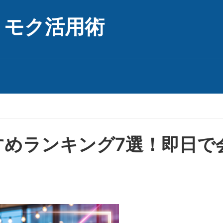
リモク活用術
すめランキング7選！即日で