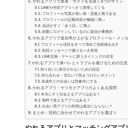
やれるアプリで業者・サクラを見抜く5つのサイン
LINEや外部アプリへすぐ誘導してくる
プロフィール写真が拾い画・芸能人風である
プロフィールの記載内容が極端に薄い
会話がすぐ「会う話」に飛ぶ
頻繁にログインしているのに返信が事務的
やれるアプリで返信率が上がるプロフィール・メッ
プロフィール項目をすべて埋めて信頼感を出す
初回メッセージで避けるべき表現
LINE交換・デートに誘うタイミングの目安
やれるアプリで身バレとトラブルを避けるための注意
知り合いに表示されないための設定
待ち合わせ・支払いで気をつけたいポイント
未成年との出会いは対象外にする
やれるアプリ・ヤリモクアプリのよくある質問
本当にすぐ出会えるアプリはある？
無料で使えるアプリはある？
出会い系アプリの利用は違法にならない？
まとめ：目的に合わせてやれるアプリを選ぼう
やれるアプリとマッチングアプ