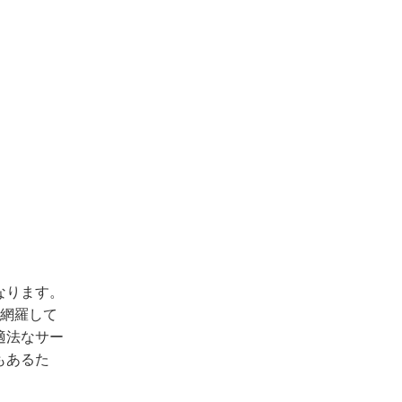
なります。
を網羅して
適法なサー
もあるた