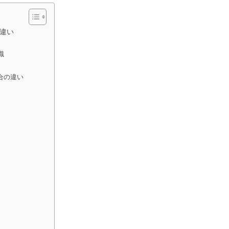
違い
識
合の違い