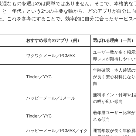
最適なものを選ぶのは簡単ではありません。そこで、本格的な
」と「年代」という2つの主要な軸から、どのアプリが自分に
た。これを参考にすることで、効率的に自分に合ったサービス
おすすめ傾向のアプリ（例）
選ばれる理由（一言）
ユーザー数が多く掲示
ワクワクメール／PCMAX
即レスが期待しやすい
年齢確認・本人確認の
Tinder／YYC
が長く安心材料になり
向
無料ポイント付与やお
ハッピーメール／Jメール
の幅が広い傾向
若年層ユーザー比率が
Tinder／YYC
れる傾向
ハッピーメール／PCMAX／イク
運営年数が長く年齢層