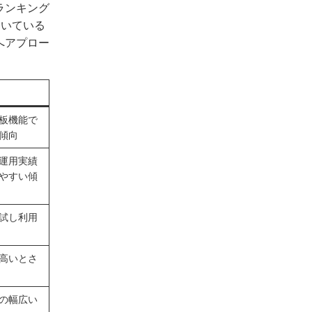
ランキング
向いている
へアプロー
板機能で
傾向
運用実績
やすい傾
試し利用
高いとさ
の幅広い