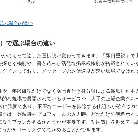
クル
会員基盤を持つ傾向
選ぶ場合の違い
）で選ぶ場合の違い
いかによって適した選択肢が変わってきます。「即日重視」で
を探せる機能や、書き込みが活発な掲示板機能が搭載されてい
ログインしており、メッセージの返信速度が速い環境でなけれ
性や、年齢確認だけでなく顔写真付き身分証による徹底した本
界的な規模で展開されているサービスや、大手の上場企業グル
非常に強固であり、不正なユーザーを排除する仕組みが確立され
場合は、登録時やプロフィールの入力時にどれだけの無料ポイ
になるプランがあるかどうかが重要です。初期費用を抑えてお
どうかをローリスクで確かめることができます。