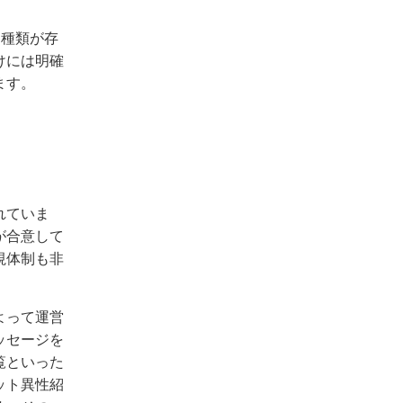
2種類が存
けには明確
ます。
れていま
が合意して
視体制も非
よって運営
ッセージを
覧といった
ット異性紹