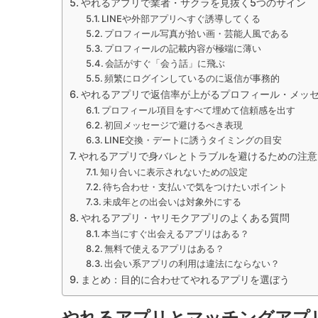
やれるアプリで業者・サクラを見抜く5つのサイン
LINEや外部アプリへすぐ誘導してくる
プロフィール写真が拾い画・芸能人風である
プロフィールの記載内容が極端に薄い
会話がすぐ「会う話」に飛ぶ
頻繁にログインしているのに返信が事務的
やれるアプリで返信率が上がるプロフィール・メッ
プロフィール項目をすべて埋めて信頼感を出す
初回メッセージで避けるべき表現
LINE交換・デートに誘うタイミングの目安
やれるアプリで身バレとトラブルを避けるための注意
知り合いに表示されないための設定
待ち合わせ・支払いで気をつけたいポイント
未成年との出会いは対象外にする
やれるアプリ・ヤリモクアプリのよくある質問
本当にすぐ出会えるアプリはある？
無料で使えるアプリはある？
出会い系アプリの利用は違法にならない？
まとめ：目的に合わせてやれるアプリを選ぼう
やれるアプリとマッチングアプ