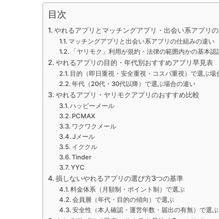
目次
やれるアプリとマッチングアプリ・出会い系アプリの
マッチングアプリと出会い系アプリの仕組みの違い
「ヤリモク」利用が規約・法律の範囲内かの基本認
やれるアプリの目的・年代別おすすめアプリ早見表
目的（即日重視・安全重視・コスパ重視）で選ぶ場
年代（20代・30代以降）で選ぶ場合の違い
やれるアプリ・ヤリモクアプリのおすすめ比較
ハッピーメール
PCMAX
ワクワクメール
Jメール
イククル
Tinder
YYC
損しないやれるアプリの選び方3つの基準
料金体系（月額制・ポイント制）で選ぶ
会員層（年代・目的の傾向）で選ぶ
安全性（本人確認・運営年数・届出の有無）で選ぶ