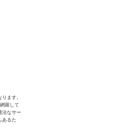
なります。
を網羅して
適法なサー
もあるた