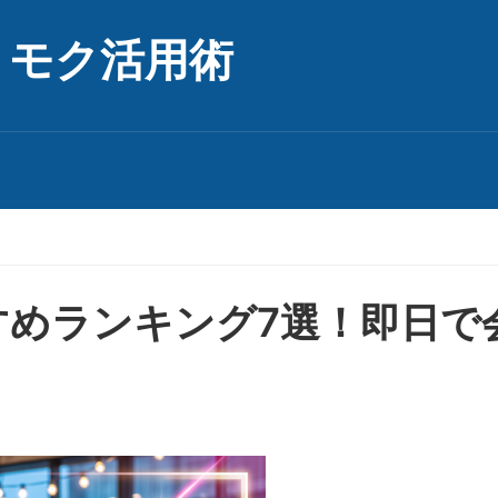
リモク活用術
すめランキング7選！即日で