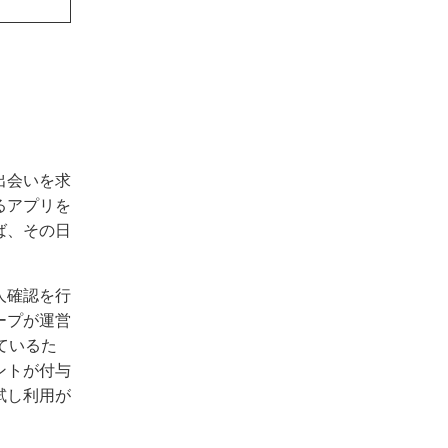
出会いを求
るアプリを
ば、その日
人確認を行
ープが運営
ているた
ントが付与
試し利用が