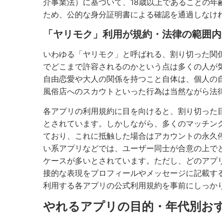
介事業法）に基づいて、18歳以上であることの
ため、公的な身分証明書による確認を通過しなけ
「ヤリモク」利用が規約・法律の範囲内
いわゆる「ヤリモク」と呼ばれる、割り切った関
でどこまで許容されるのかという点は多くの人が
自由恋愛や大人の関係を持つこと自体は、個人の
風俗店へのスカウトといった行為は当然ながら法
各アプリの利用規約に目を向けると、割り切った
とされています。しかしながら、多くのマッチン
ており、これに抵触した場合はアカウントの永久
い系アプリなどでは、ユーザー同士が合意の上で
ケースが多いとされています。ただし、どのアプ
接的な表現をプロフィールやメッセージに記載す
利用する各アプリの公式利用規約を事前にしっか
やれるアプリの目的・年代別お