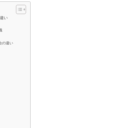
違い
識
合の違い