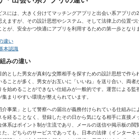
ビスには、大きく分けてマッチングアプリと出会い系アプリの
思えますが、その設計思想やシステム、そして法律上の位置づ
ことが、安全かつ快適にアプリを利用するための第一歩となり
の違い
基本認識
組みの違い
目的とした男女が真剣な交際相手を探すための設計思想で作ら
いることが多く、男女がお互いに「いいね」を送り合い、両者
りを始めることができない仕組みが一般的です。運営による監
が集まりやすい環境が整えられています。
紹介事業」として警察への届出が義務付けられている仕組みに
スを経ることなく、登録したその日から気になる相手に直接メ
金体系はポイント制が主流であり、メールの送信や掲示板の閲
また、どちらのサービスであっても、日本の法律（インターネ