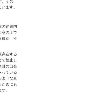
す。その
ています。
律の範囲内
合意の上で
童買春、性
数存在する
文で禁止し
老舗の出会
取っている
るような直
るためにも
ます。