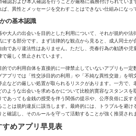
年齢確認および本人確認を行うことが厳格に義務付けられていま
れば、異性とメッセージを交わすことはできない仕組みになっ
かの基本認識
係や大人の出会いを目的とした利用について、それが規約や法
気にする部分です。まず法律的な観点から見ると、成人同士が
自由であり違法性はありません。ただし、売春行為の勧誘や児
律で厳しく禁止されています。
目的での利用自体を直接的に一律禁止していないアプリも一定
グアプリでは「性交渉目的の利用」や「不純な異性交遊」を明
停止などの厳しい処置が取られるリスクがあります。一方で、
どのような出会いを求めるかについて比較的寛容なスタンスを
リであっても金銭の授受を伴う関係の提示や、公序良俗に反す
ることは規約違反に該当します。最終的には、トラブルを避け
りと確認し、そのルールを守って活動することが強く推奨され
すすめアプリ早見表