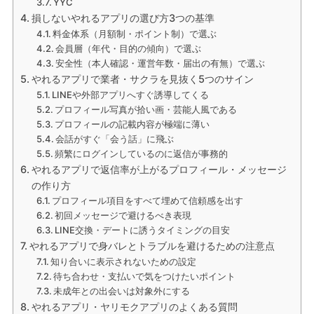
YYC
損しないやれるアプリの選び方3つの基準
料金体系（月額制・ポイント制）で選ぶ
会員層（年代・目的の傾向）で選ぶ
安全性（本人確認・運営年数・届出の有無）で選ぶ
やれるアプリで業者・サクラを見抜く5つのサイン
LINEや外部アプリへすぐ誘導してくる
プロフィール写真が拾い画・芸能人風である
プロフィールの記載内容が極端に薄い
会話がすぐ「会う話」に飛ぶ
頻繁にログインしているのに返信が事務的
やれるアプリで返信率が上がるプロフィール・メッセージ
の作り方
プロフィール項目をすべて埋めて信頼感を出す
初回メッセージで避けるべき表現
LINE交換・デートに誘うタイミングの目安
やれるアプリで身バレとトラブルを避けるための注意点
知り合いに表示されないための設定
待ち合わせ・支払いで気をつけたいポイント
未成年との出会いは対象外にする
やれるアプリ・ヤリモクアプリのよくある質問