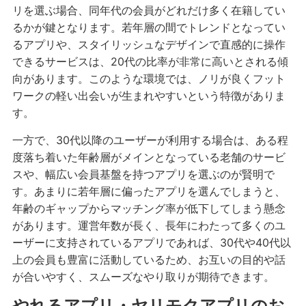
リを選ぶ場合、同年代の会員がどれだけ多く在籍してい
るかが鍵となります。若年層の間でトレンドとなってい
るアプリや、スタイリッシュなデザインで直感的に操作
できるサービスは、20代の比率が非常に高いとされる傾
向があります。このような環境では、ノリが良くフット
ワークの軽い出会いが生まれやすいという特徴がありま
す。
一方で、30代以降のユーザーが利用する場合は、ある程
度落ち着いた年齢層がメインとなっている老舗のサービ
スや、幅広い会員基盤を持つアプリを選ぶのが賢明で
す。あまりに若年層に偏ったアプリを選んでしまうと、
年齢のギャップからマッチング率が低下してしまう懸念
があります。運営年数が長く、長年にわたって多くのユ
ーザーに支持されているアプリであれば、30代や40代以
上の会員も豊富に活動しているため、お互いの目的や話
が合いやすく、スムーズなやり取りが期待できます。
やれるアプリ・ヤリモクアプリのお