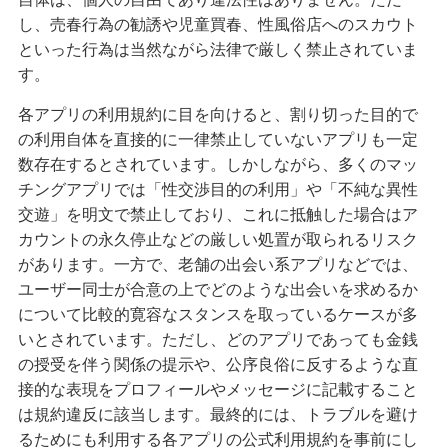
し、売春行為の勧誘や児童買春、性風俗店へのスカウト
といった行為は当然ながら法律で厳しく禁止されていま
す。
各アプリの利用規約に目を向けると、割り切った目的で
の利用自体を直接的に一律禁止していないアプリも一定
数存在するとされています。しかしながら、多くのマッ
チングアプリでは「性交渉目的の利用」や「不純な異性
交遊」を明文で禁止しており、これに抵触した場合はア
カウントの永久停止などの厳しい処置が取られるリスク
があります。一方で、老舗の出会い系アプリなどでは、
ユーザー同士が合意の上でどのような出会いを求めるか
について比較的寛容なスタンスを取っているケースが多
いとされています。ただし、どのアプリであっても金銭
の授受を伴う関係の提示や、公序良俗に反するような直
接的な表現をプロフィールやメッセージに記載すること
は規約違反に該当します。最終的には、トラブルを避け
るためにも利用する各アプリの公式利用規約を事前にし