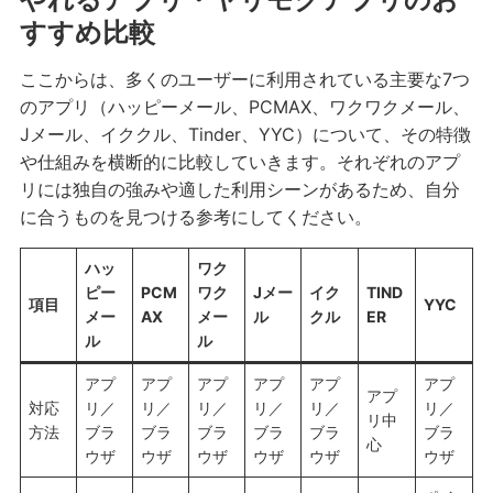
すすめ比較
ここからは、多くのユーザーに利用されている主要な7つ
のアプリ（ハッピーメール、PCMAX、ワクワクメール、
Jメール、イククル、Tinder、YYC）について、その特徴
や仕組みを横断的に比較していきます。それぞれのアプ
リには独自の強みや適した利用シーンがあるため、自分
に合うものを見つける参考にしてください。
ハッ
ワク
ピー
PCM
ワク
Jメー
イク
TIND
項目
YYC
メー
AX
メー
ル
クル
ER
ル
ル
アプ
アプ
アプ
アプ
アプ
アプ
アプ
対応
リ／
リ／
リ／
リ／
リ／
リ／
リ中
方法
ブラ
ブラ
ブラ
ブラ
ブラ
ブラ
心
ウザ
ウザ
ウザ
ウザ
ウザ
ウザ