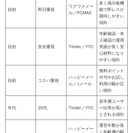
多く掲示板機
ワクワクメー
目的
即日重視
能で即レスが
ル／PCMAX
期待しやすい
傾向
年齢確認・本
人確認の運用
目的
安全重視
Tinder／YYC
実績が長く安
心材料になり
やすい傾向
無料ポイント
ハッピーメー
付与やお試し
目的
コスパ重視
ル／Jメール
利用の幅が広
い傾向
若年層ユーザ
年代
20代
Tinder／YYC
ー比率が高い
とされる傾向
運営年数が長
ハッピーメー
く年齢層の幅