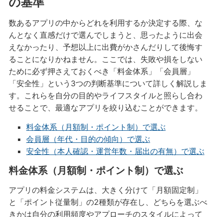
の基準
数あるアプリの中からどれを利用するか決定する際、な
んとなく直感だけで選んでしまうと、思ったように出会
えなかったり、予想以上に出費がかさんだりして後悔す
ることになりかねません。ここでは、失敗や損をしない
ために必ず押さえておくべき「料金体系」「会員層」
「安全性」という3つの判断基準について詳しく解説しま
す。これらを自分の目的やライフスタイルと照らし合わ
せることで、最適なアプリを絞り込むことができます。
料金体系（月額制・ポイント制）で選ぶ
会員層（年代・目的の傾向）で選ぶ
安全性（本人確認・運営年数・届出の有無）で選ぶ
料金体系（月額制・ポイント制）で選ぶ
アプリの料金システムは、大きく分けて「月額固定制」
と「ポイント従量制」の2種類が存在し、どちらを選ぶべ
きかは自分の利用頻度やアプローチのスタイルによって