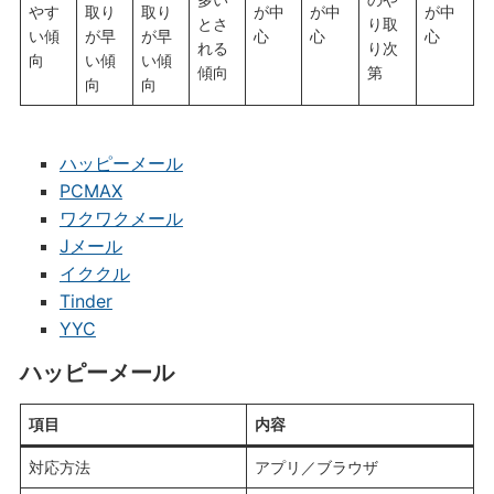
やす
取り
取り
が中
が中
が中
とさ
り取
い傾
が早
が早
心
心
心
れる
り次
向
い傾
い傾
傾向
第
向
向
ハッピーメール
PCMAX
ワクワクメール
Jメール
イククル
Tinder
YYC
ハッピーメール
項目
内容
対応方法
アプリ／ブラウザ