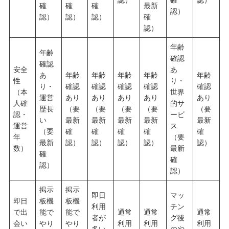
確
確
確
最新
認）
認）
認）
認）
確
認）
年齢
年齢
確認
確認
安全
あ
あ
年齢
年齢
年齢
年齢
年齢
性
り・
り・
確認
確認
確認
確認
確認
（本
世界
運営
あり
あり
あり
あり
あり
人確
的サ
歴長
（要
（要
（要
（要
（要
認・
ービ
い
最新
最新
最新
最新
最新
運営
ス
（要
確
確
確
確
確
年
（要
最新
認）
認）
認）
認）
認）
数）
最新
確
確
認）
認）
掲示
掲示
即日
マッ
即日
板機
板機
利用
チン
で出
能で
能で
通常
通常
通常
者が
グ後
会い
やり
やり
利用
利用
利用
多い
のや