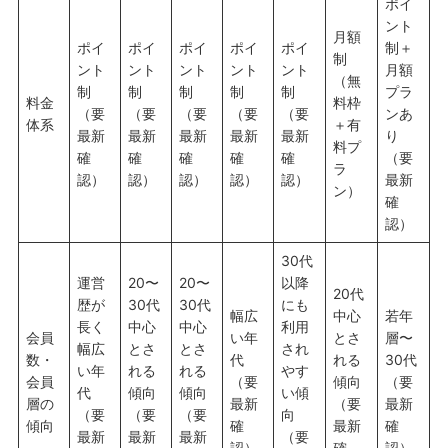
ポイ
ント
月額
ポイ
ポイ
ポイ
ポイ
ポイ
制＋
制
ント
ント
ント
ント
ント
月額
（無
制
制
制
制
制
プラ
料金
料枠
（要
（要
（要
（要
（要
ンあ
体系
＋有
最新
最新
最新
最新
最新
り
料プ
確
確
確
確
確
（要
ラ
認）
認）
認）
認）
認）
最新
ン）
確
認）
30代
運営
20〜
20〜
以降
20代
歴が
30代
30代
にも
幅広
中心
若年
長く
中心
中心
利用
会員
い年
とさ
層〜
幅広
とさ
とさ
され
数・
代
れる
30代
い年
れる
れる
やす
会員
（要
傾向
（要
代
傾向
傾向
い傾
層の
最新
（要
最新
（要
（要
（要
向
傾向
確
最新
確
最新
最新
最新
（要
認）
確
認）