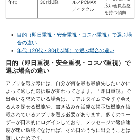
年代
30代以降
ル／PCMAX
広い会員基盤
／イククル
を持つ傾向
目的（即日重視・安全重視・コスパ重視）で選ぶ場
合の違い
年代（20代・30代以降）で選ぶ場合の違い
目的（即日重視・安全重視・コスパ重視）で
選ぶ場合の違い
アプリを選ぶ際には、自分が何を最も最優先したいかに
よって適した選択肢が変わってきます。「即日重視」で
出会いを求めている場合は、リアルタイムで今すぐ会え
る人を探せる機能や、書き込みが活発な掲示板機能が搭
載されているアプリを選ぶ必要があります。多くのユー
ザーが日常的にログインしており、メッセージの返信速
度が速い環境でなければ、その日のうちに出会うことは
難しいためです。