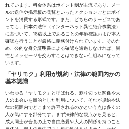
れています。料金体系はポイント制が主流であり、メー
ルの送信や掲示板の閲覧といったアクションごとにポイ
ントを消費する形式です。また、どちらのサービスであ
っても、日本の法律（インターネット異性紹介事業法）
に基づいて、18歳以上であることの年齢確認および本人
確認を行うことが厳格に義務付けられています。そのた
め、公的な身分証明書による確認を通過しなければ、異
性とメッセージを交わすことはできない仕組みになって
います。
「ヤリモク」利用が規約・法律の範囲内かの
基本認識
いわゆる「ヤリモク」と呼ばれる、割り切った関係や大
人の出会いを目的とした利用について、それが規約や法
律の範囲内でどこまで許容されるのかという点は多くの
人が気にする部分です。まず法律的な観点から見ると、
成人同士が合意の上で自由恋愛や大人の関係を持つこと
自体は、個人の自由であり違法性はありません。ただ