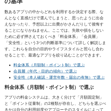
の基準
数あるアプリの中からどれを利用するか決定する際、な
んとなく直感だけで選んでしまうと、思ったように出会
えなかったり、予想以上に出費がかさんだりして後悔す
ることになりかねません。ここでは、失敗や損をしない
ために必ず押さえておくべき「料金体系」「会員層」
「安全性」という3つの判断基準について詳しく解説しま
す。これらを自分の目的やライフスタイルと照らし合わ
せることで、最適なアプリを絞り込むことができます。
料金体系（月額制・ポイント制）で選ぶ
会員層（年代・目的の傾向）で選ぶ
安全性（本人確認・運営年数・届出の有無）で選ぶ
料金体系（月額制・ポイント制）で選ぶ
アプリの料金システムは、大きく分けて「月額固定制」
と「ポイント従量制」の2種類が存在し、どちらを選ぶべ
きかは自分の利用頻度やアプローチのスタイルによって