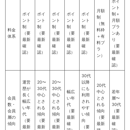
ポイ
ント
月額
ポイ
ポイ
ポイ
ポイ
ポイ
制＋
制
ント
ント
ント
ント
ント
月額
（無
制
制
制
制
制
プラ
料金
料枠
（要
（要
（要
（要
（要
ンあ
体系
＋有
最新
最新
最新
最新
最新
り
料プ
確
確
確
確
確
（要
ラ
認）
認）
認）
認）
認）
最新
ン）
確
認）
30代
運営
20〜
20〜
以降
20代
歴が
30代
30代
にも
幅広
中心
若年
長く
中心
中心
利用
会員
い年
とさ
層〜
幅広
とさ
とさ
され
数・
代
れる
30代
い年
れる
れる
やす
会員
（要
傾向
（要
代
傾向
傾向
い傾
層の
最新
（要
最新
（要
（要
（要
向
傾向
確
最新
確
最新
最新
最新
（要
認）
確
認）