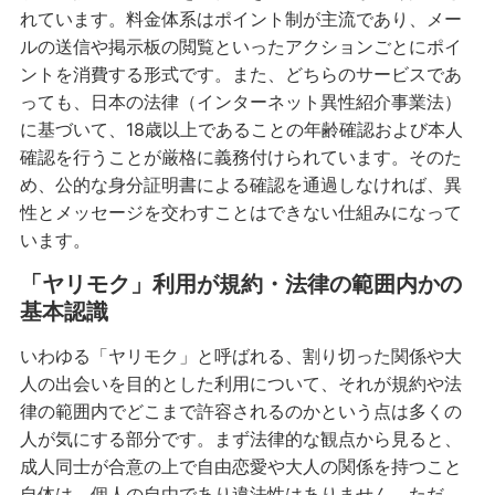
れています。料金体系はポイント制が主流であり、メー
ルの送信や掲示板の閲覧といったアクションごとにポイ
ントを消費する形式です。また、どちらのサービスであ
っても、日本の法律（インターネット異性紹介事業法）
に基づいて、18歳以上であることの年齢確認および本人
確認を行うことが厳格に義務付けられています。そのた
め、公的な身分証明書による確認を通過しなければ、異
性とメッセージを交わすことはできない仕組みになって
います。
「ヤリモク」利用が規約・法律の範囲内かの
基本認識
いわゆる「ヤリモク」と呼ばれる、割り切った関係や大
人の出会いを目的とした利用について、それが規約や法
律の範囲内でどこまで許容されるのかという点は多くの
人が気にする部分です。まず法律的な観点から見ると、
成人同士が合意の上で自由恋愛や大人の関係を持つこと
自体は、個人の自由であり違法性はありません。ただ