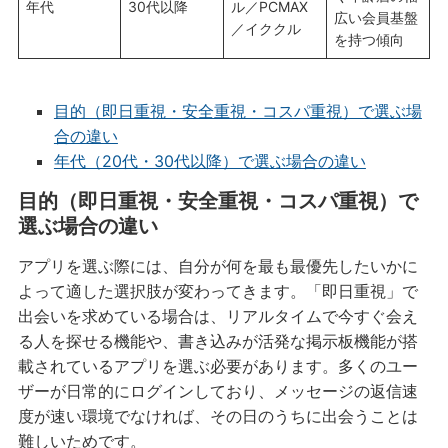
年代
30代以降
ル／PCMAX
広い会員基盤
／イククル
を持つ傾向
目的（即日重視・安全重視・コスパ重視）で選ぶ場
合の違い
年代（20代・30代以降）で選ぶ場合の違い
目的（即日重視・安全重視・コスパ重視）で
選ぶ場合の違い
アプリを選ぶ際には、自分が何を最も最優先したいかに
よって適した選択肢が変わってきます。「即日重視」で
出会いを求めている場合は、リアルタイムで今すぐ会え
る人を探せる機能や、書き込みが活発な掲示板機能が搭
載されているアプリを選ぶ必要があります。多くのユー
ザーが日常的にログインしており、メッセージの返信速
度が速い環境でなければ、その日のうちに出会うことは
難しいためです。