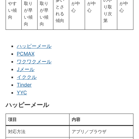
やす
取り
取り
が中
が中
が中
とさ
り取
い傾
が早
が早
心
心
心
れる
り次
向
い傾
い傾
傾向
第
向
向
ハッピーメール
PCMAX
ワクワクメール
Jメール
イククル
Tinder
YYC
ハッピーメール
項目
内容
対応方法
アプリ／ブラウザ