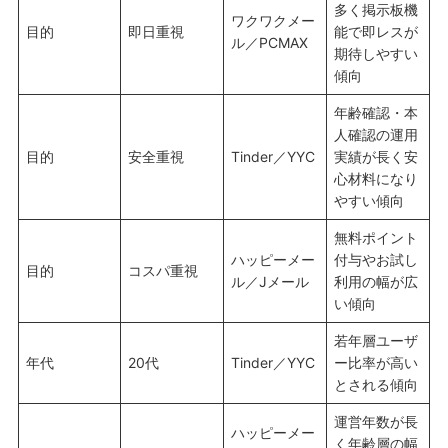
多く掲示板機
ワクワクメー
目的
即日重視
能で即レスが
ル／PCMAX
期待しやすい
傾向
年齢確認・本
人確認の運用
目的
安全重視
Tinder／YYC
実績が長く安
心材料になり
やすい傾向
無料ポイント
ハッピーメー
付与やお試し
目的
コスパ重視
ル／Jメール
利用の幅が広
い傾向
若年層ユーザ
年代
20代
Tinder／YYC
ー比率が高い
とされる傾向
運営年数が長
ハッピーメー
く年齢層の幅