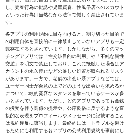
し、売春行為の勧誘や児童買春、性風俗店へのスカウト
といった行為は当然ながら法律で厳しく禁止されていま
す。
各アプリの利用規約に目を向けると、割り切った目的で
の利用自体を直接的に一律禁止していないアプリも一定
数存在するとされています。しかしながら、多くのマッ
チングアプリでは「性交渉目的の利用」や「不純な異性
交遊」を明文で禁止しており、これに抵触した場合はア
カウントの永久停止などの厳しい処置が取られるリスク
があります。一方で、老舗の出会い系アプリなどでは、
ユーザー同士が合意の上でどのような出会いを求めるか
について比較的寛容なスタンスを取っているケースが多
いとされています。ただし、どのアプリであっても金銭
の授受を伴う関係の提示や、公序良俗に反するような直
接的な表現をプロフィールやメッセージに記載すること
は規約違反に該当します。最終的には、トラブルを避け
るためにも利用する各アプリの公式利用規約を事前にし