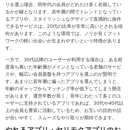
リを選ぶ場合、同年代の会員がどれだけ多く在籍してい
るかが鍵となります。若年層の間でトレンドとなってい
るアプリや、スタイリッシュなデザインで直感的に操作
できるサービスは、20代の比率が非常に高いとされる傾
向があります。このような環境では、ノリが良くフット
ワークの軽い出会いが生まれやすいという特徴がありま
す。
一方で、30代以降のユーザーが利用する場合は、ある程
度落ち着いた年齢層がメインとなっている老舗のサービ
スや、幅広い会員基盤を持つアプリを選ぶのが賢明で
す。あまりに若年層に偏ったアプリを選んでしまうと、
年齢のギャップからマッチング率が低下してしまう懸念
があります。運営年数が長く、長年にわたって多くのユ
ーザーに支持されているアプリであれば、30代や40代以
上の会員も豊富に活動しているため、お互いの目的や話
が合いやすく、スムーズなやり取りが期待できます。
やれるアプリ・ヤリモクアプリのお