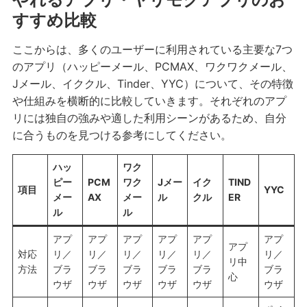
すすめ比較
ここからは、多くのユーザーに利用されている主要な7つ
のアプリ（ハッピーメール、PCMAX、ワクワクメール、
Jメール、イククル、Tinder、YYC）について、その特徴
や仕組みを横断的に比較していきます。それぞれのアプ
リには独自の強みや適した利用シーンがあるため、自分
に合うものを見つける参考にしてください。
ハッ
ワク
ピー
PCM
ワク
Jメー
イク
TIND
項目
YYC
メー
AX
メー
ル
クル
ER
ル
ル
アプ
アプ
アプ
アプ
アプ
アプ
アプ
対応
リ／
リ／
リ／
リ／
リ／
リ／
リ中
方法
ブラ
ブラ
ブラ
ブラ
ブラ
ブラ
心
ウザ
ウザ
ウザ
ウザ
ウザ
ウザ