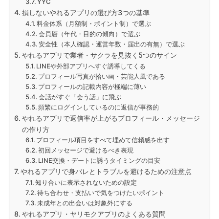
YYC
損しないやれるアプリの選び方3つの基準
料金体系（月額制・ポイント制）で選ぶ
会員層（年代・目的の傾向）で選ぶ
安全性（本人確認・運営年数・届出の有無）で選ぶ
やれるアプリで業者・サクラを見抜く5つのサイン
LINEや外部アプリへすぐ誘導してくる
プロフィール写真が拾い画・芸能人風である
プロフィールの記載内容が極端に薄い
会話がすぐ「会う話」に飛ぶ
頻繁にログインしているのに返信が事務的
やれるアプリで返信率が上がるプロフィール・メッセージ
の作り方
プロフィール項目をすべて埋めて信頼感を出す
初回メッセージで避けるべき表現
LINE交換・デートに誘うタイミングの目安
やれるアプリで身バレとトラブルを避けるための注意点
知り合いに表示されないための設定
待ち合わせ・支払いで気をつけたいポイント
未成年との出会いは対象外にする
やれるアプリ・ヤリモクアプリのよくある質問