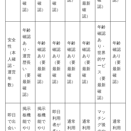
確
確
確
最新
認）
認）
認）
認）
確
認）
年齢
年齢
確認
確認
安全
あ
あ
年齢
年齢
年齢
年齢
年齢
性
り・
り・
確認
確認
確認
確認
確認
（本
世界
運営
あり
あり
あり
あり
あり
人確
的サ
歴長
（要
（要
（要
（要
（要
認・
ービ
い
最新
最新
最新
最新
最新
運営
ス
（要
確
確
確
確
確
年
（要
最新
認）
認）
認）
認）
認）
数）
最新
確
確
認）
認）
掲示
掲示
即日
マッ
即日
板機
板機
利用
チン
で出
能で
能で
通常
通常
通常
者が
グ後
会い
やり
やり
利用
利用
利用
多い
のや