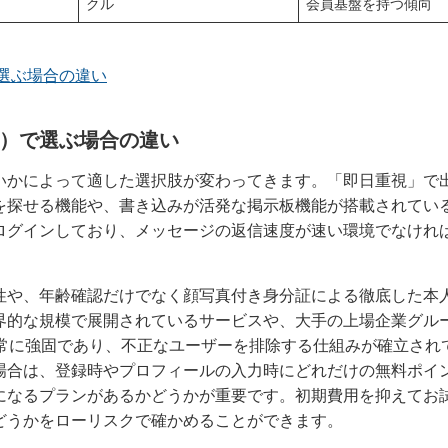
クル
会員基盤を持つ傾向
選ぶ場合の違い
）で選ぶ場合の違い
いかによって適した選択肢が変わってきます。「即日重視」で
を探せる機能や、書き込みが活発な掲示板機能が搭載されてい
ログインしており、メッセージの返信速度が速い環境でなけれ
性や、年齢確認だけでなく顔写真付き身分証による徹底した本
界的な規模で展開されているサービスや、大手の上場企業グル
非常に強固であり、不正なユーザーを排除する仕組みが確立され
場合は、登録時やプロフィールの入力時にどれだけの無料ポイ
になるプランがあるかどうかが重要です。初期費用を抑えてお
どうかをローリスクで確かめることができます。