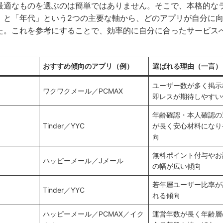
最適なものを選ぶのは簡単ではありません。そこで、本格的な
」と「年代」という2つの主要な軸から、どのアプリが自分に
た。これを参考にすることで、効率的に自分に合ったサービス
おすすめ傾向のアプリ（例）
選ばれる理由（一言）
ユーザー数が多く掲示
ワクワクメール／PCMAX
即レスが期待しやすい
年齢確認・本人確認の
Tinder／YYC
が長く安心材料になり
向
無料ポイント付与やお
ハッピーメール／Jメール
の幅が広い傾向
若年層ユーザー比率が
Tinder／YYC
れる傾向
ハッピーメール／PCMAX／イク
運営年数が長く年齢層