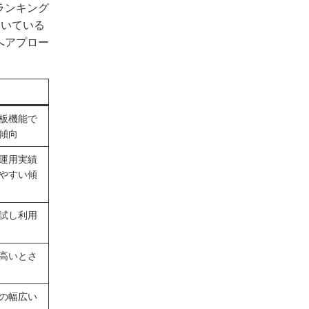
ランキング
向いている
へアプロー
板機能で
傾向
運用実績
やすい傾
試し利用
高いとさ
の幅広い