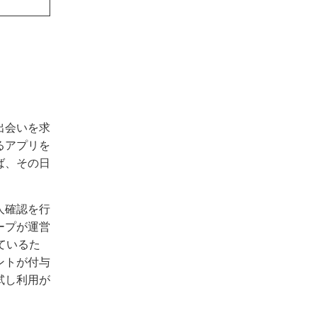
出会いを求
るアプリを
ば、その日
人確認を行
ープが運営
ているた
ントが付与
試し利用が