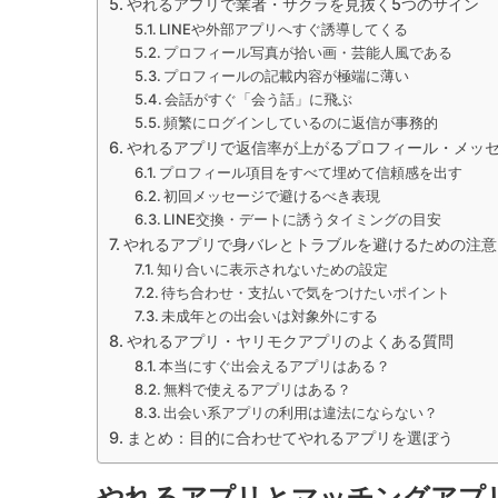
やれるアプリで業者・サクラを見抜く5つのサイン
LINEや外部アプリへすぐ誘導してくる
プロフィール写真が拾い画・芸能人風である
プロフィールの記載内容が極端に薄い
会話がすぐ「会う話」に飛ぶ
頻繁にログインしているのに返信が事務的
やれるアプリで返信率が上がるプロフィール・メッ
プロフィール項目をすべて埋めて信頼感を出す
初回メッセージで避けるべき表現
LINE交換・デートに誘うタイミングの目安
やれるアプリで身バレとトラブルを避けるための注意
知り合いに表示されないための設定
待ち合わせ・支払いで気をつけたいポイント
未成年との出会いは対象外にする
やれるアプリ・ヤリモクアプリのよくある質問
本当にすぐ出会えるアプリはある？
無料で使えるアプリはある？
出会い系アプリの利用は違法にならない？
まとめ：目的に合わせてやれるアプリを選ぼう
やれるアプリとマッチングアプ