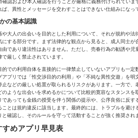
年齢確認および本人確認を行うことが厳格に義務付けられていま
れば、異性とメッセージを交わすことはできない仕組みになっ
かの基本認識
係や大人の出会いを目的とした利用について、それが規約や法
気にする部分です。まず法律的な観点から見ると、成人同士が
自由であり違法性はありません。ただし、売春行為の勧誘や児
律で厳しく禁止されています。
目的での利用自体を直接的に一律禁止していないアプリも一定
グアプリでは「性交渉目的の利用」や「不純な異性交遊」を明
停止などの厳しい処置が取られるリスクがあります。一方で、
どのような出会いを求めるかについて比較的寛容なスタンスを
リであっても金銭の授受を伴う関係の提示や、公序良俗に反す
ることは規約違反に該当します。最終的には、トラブルを避け
りと確認し、そのルールを守って活動することが強く推奨され
すすめアプリ早見表