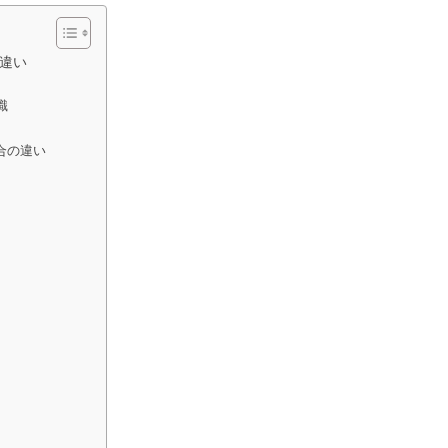
違い
識
合の違い