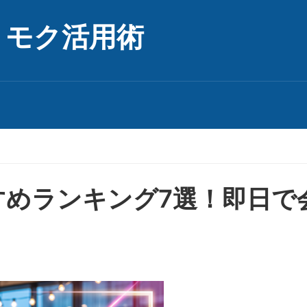
リモク活用術
すめランキング7選！即日で