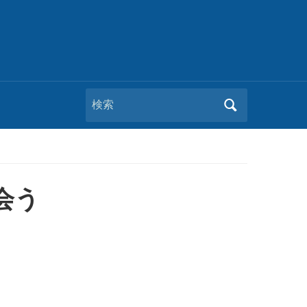
Search
for:
会う