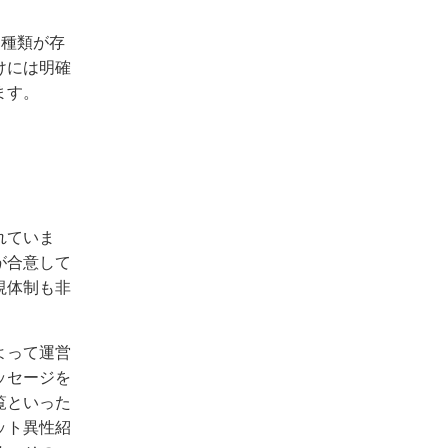
2種類が存
けには明確
ます。
れていま
が合意して
視体制も非
よって運営
ッセージを
覧といった
ット異性紹