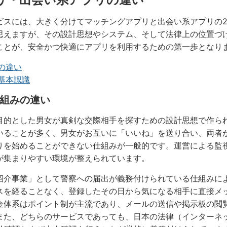
ビスには、大きく分けてマッチングアプリと出会い系アプリの
思えますが、その設計思想やシステム、そして法律上の位置づ
ことが、安全かつ快適にアプリを利用するための第一歩となり
の違い
基本認識
組みの違い
目的とした男女が真剣な交際相手を探すための設計思想で作ら
いることが多く、男女がお互いに「いいね」を送り合い、両者
りを始めることができない仕組みが一般的です。運営による監
が集まりやすい環境が整えられています。
紹介事業」として警察への届出が義務付けられている仕組みに
スを経ることなく、登録したその日から気になる相手に直接メ
金体系はポイント制が主流であり、メールの送信や掲示板の閲
また、どちらのサービスであっても、日本の法律（インターネ