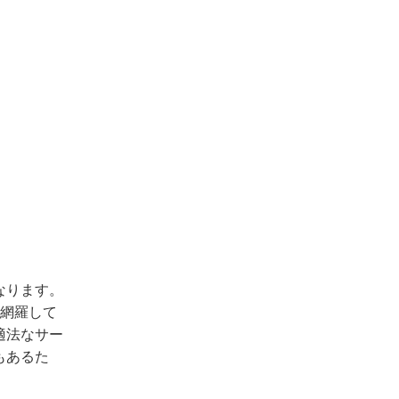
なります。
を網羅して
適法なサー
もあるた