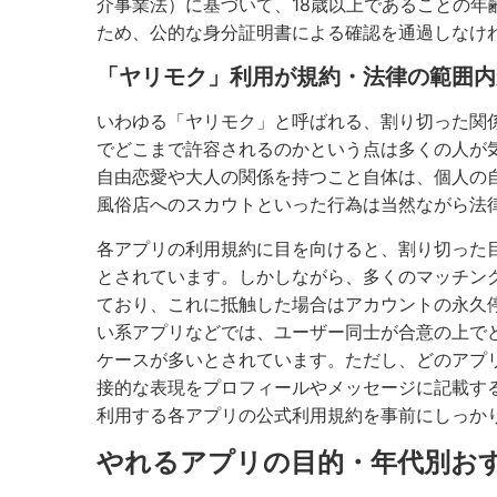
介事業法）に基づいて、18歳以上であることの
ため、公的な身分証明書による確認を通過しなけ
「ヤリモク」利用が規約・法律の範囲内
いわゆる「ヤリモク」と呼ばれる、割り切った関
でどこまで許容されるのかという点は多くの人が
自由恋愛や大人の関係を持つこと自体は、個人の
風俗店へのスカウトといった行為は当然ながら法
各アプリの利用規約に目を向けると、割り切った
とされています。しかしながら、多くのマッチン
ており、これに抵触した場合はアカウントの永久
い系アプリなどでは、ユーザー同士が合意の上で
ケースが多いとされています。ただし、どのアプ
接的な表現をプロフィールやメッセージに記載す
利用する各アプリの公式利用規約を事前にしっか
やれるアプリの目的・年代別お