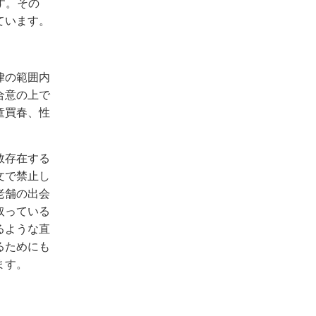
す。その
ています。
律の範囲内
合意の上で
童買春、性
数存在する
文で禁止し
老舗の出会
取っている
るような直
るためにも
ます。