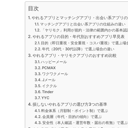
目次
やれるアプリとマッチングアプリ・出会い系アプリの
マッチングアプリと出会い系アプリの仕組みの違い
「ヤリモク」利用が規約・法律の範囲内かの基本認
やれるアプリの目的・年代別おすすめアプリ早見表
目的（即日重視・安全重視・コスパ重視）で選ぶ場
年代（20代・30代以降）で選ぶ場合の違い
やれるアプリ・ヤリモクアプリのおすすめ比較
ハッピーメール
PCMAX
ワクワクメール
Jメール
イククル
Tinder
YYC
損しないやれるアプリの選び方3つの基準
料金体系（月額制・ポイント制）で選ぶ
会員層（年代・目的の傾向）で選ぶ
安全性（本人確認・運営年数・届出の有無）で選ぶ