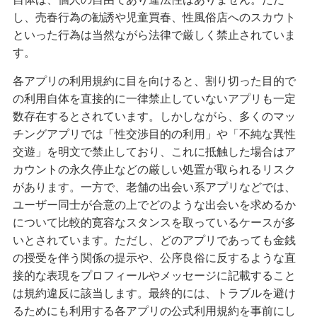
し、売春行為の勧誘や児童買春、性風俗店へのスカウト
といった行為は当然ながら法律で厳しく禁止されていま
す。
各アプリの利用規約に目を向けると、割り切った目的で
の利用自体を直接的に一律禁止していないアプリも一定
数存在するとされています。しかしながら、多くのマッ
チングアプリでは「性交渉目的の利用」や「不純な異性
交遊」を明文で禁止しており、これに抵触した場合はア
カウントの永久停止などの厳しい処置が取られるリスク
があります。一方で、老舗の出会い系アプリなどでは、
ユーザー同士が合意の上でどのような出会いを求めるか
について比較的寛容なスタンスを取っているケースが多
いとされています。ただし、どのアプリであっても金銭
の授受を伴う関係の提示や、公序良俗に反するような直
接的な表現をプロフィールやメッセージに記載すること
は規約違反に該当します。最終的には、トラブルを避け
るためにも利用する各アプリの公式利用規約を事前にし