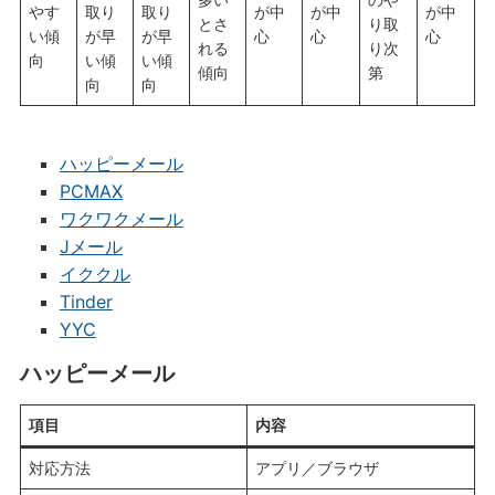
やす
取り
取り
が中
が中
が中
とさ
り取
い傾
が早
が早
心
心
心
れる
り次
向
い傾
い傾
傾向
第
向
向
ハッピーメール
PCMAX
ワクワクメール
Jメール
イククル
Tinder
YYC
ハッピーメール
項目
内容
対応方法
アプリ／ブラウザ