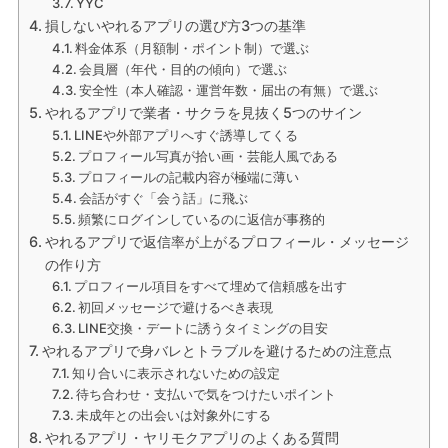
YYC
損しないやれるアプリの選び方3つの基準
料金体系（月額制・ポイント制）で選ぶ
会員層（年代・目的の傾向）で選ぶ
安全性（本人確認・運営年数・届出の有無）で選ぶ
やれるアプリで業者・サクラを見抜く5つのサイン
LINEや外部アプリへすぐ誘導してくる
プロフィール写真が拾い画・芸能人風である
プロフィールの記載内容が極端に薄い
会話がすぐ「会う話」に飛ぶ
頻繁にログインしているのに返信が事務的
やれるアプリで返信率が上がるプロフィール・メッセージ
の作り方
プロフィール項目をすべて埋めて信頼感を出す
初回メッセージで避けるべき表現
LINE交換・デートに誘うタイミングの目安
やれるアプリで身バレとトラブルを避けるための注意点
知り合いに表示されないための設定
待ち合わせ・支払いで気をつけたいポイント
未成年との出会いは対象外にする
やれるアプリ・ヤリモクアプリのよくある質問