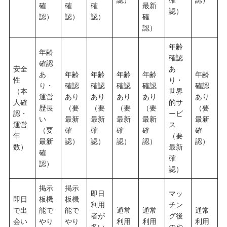
確
確
確
最新
認）
認）
認）
認）
確
認）
年齢
年齢
確認
確認
安全
あ
あ
年齢
年齢
年齢
年齢
年齢
性
り・
り・
確認
確認
確認
確認
確認
（本
世界
運営
あり
あり
あり
あり
あり
人確
的サ
歴長
（要
（要
（要
（要
（要
認・
ービ
い
最新
最新
最新
最新
最新
運営
ス
（要
確
確
確
確
確
年
（要
最新
認）
認）
認）
認）
認）
数）
最新
確
確
認）
認）
掲示
掲示
即日
マッ
即日
板機
板機
利用
チン
で出
能で
能で
通常
通常
通常
者が
グ後
会い
やり
やり
利用
利用
利用
多い
のや