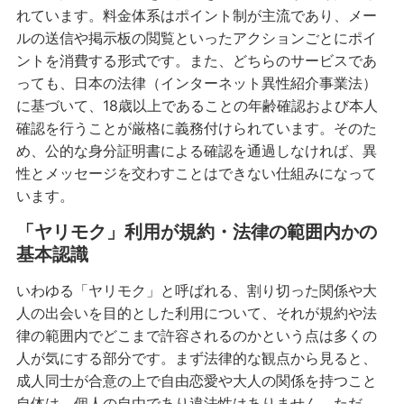
れています。料金体系はポイント制が主流であり、メー
ルの送信や掲示板の閲覧といったアクションごとにポイ
ントを消費する形式です。また、どちらのサービスであ
っても、日本の法律（インターネット異性紹介事業法）
に基づいて、18歳以上であることの年齢確認および本人
確認を行うことが厳格に義務付けられています。そのた
め、公的な身分証明書による確認を通過しなければ、異
性とメッセージを交わすことはできない仕組みになって
います。
「ヤリモク」利用が規約・法律の範囲内かの
基本認識
いわゆる「ヤリモク」と呼ばれる、割り切った関係や大
人の出会いを目的とした利用について、それが規約や法
律の範囲内でどこまで許容されるのかという点は多くの
人が気にする部分です。まず法律的な観点から見ると、
成人同士が合意の上で自由恋愛や大人の関係を持つこと
自体は、個人の自由であり違法性はありません。ただ