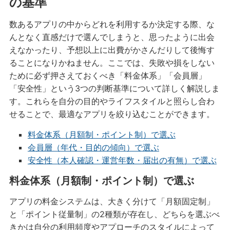
の基準
数あるアプリの中からどれを利用するか決定する際、な
んとなく直感だけで選んでしまうと、思ったように出会
えなかったり、予想以上に出費がかさんだりして後悔す
ることになりかねません。ここでは、失敗や損をしない
ために必ず押さえておくべき「料金体系」「会員層」
「安全性」という3つの判断基準について詳しく解説しま
す。これらを自分の目的やライフスタイルと照らし合わ
せることで、最適なアプリを絞り込むことができます。
料金体系（月額制・ポイント制）で選ぶ
会員層（年代・目的の傾向）で選ぶ
安全性（本人確認・運営年数・届出の有無）で選ぶ
料金体系（月額制・ポイント制）で選ぶ
アプリの料金システムは、大きく分けて「月額固定制」
と「ポイント従量制」の2種類が存在し、どちらを選ぶべ
きかは自分の利用頻度やアプローチのスタイルによって