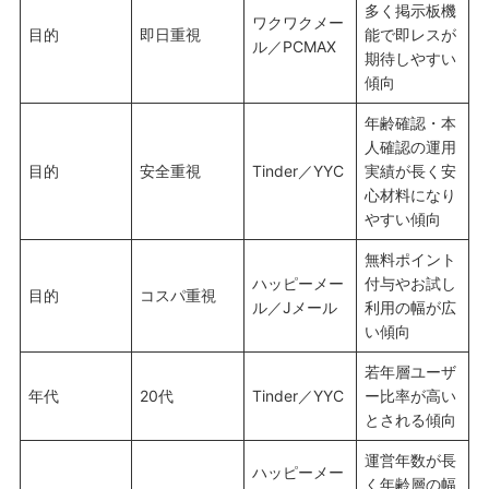
多く掲示板機
ワクワクメー
目的
即日重視
能で即レスが
ル／PCMAX
期待しやすい
傾向
年齢確認・本
人確認の運用
目的
安全重視
Tinder／YYC
実績が長く安
心材料になり
やすい傾向
無料ポイント
ハッピーメー
付与やお試し
目的
コスパ重視
ル／Jメール
利用の幅が広
い傾向
若年層ユーザ
年代
20代
Tinder／YYC
ー比率が高い
とされる傾向
運営年数が長
ハッピーメー
く年齢層の幅