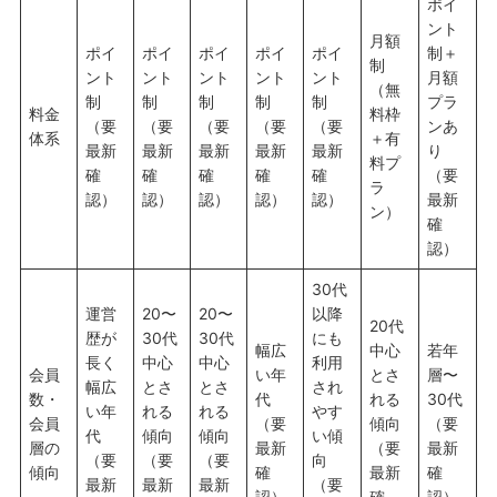
ポイ
ント
月額
ポイ
ポイ
ポイ
ポイ
ポイ
制＋
制
ント
ント
ント
ント
ント
月額
（無
制
制
制
制
制
プラ
料金
料枠
（要
（要
（要
（要
（要
ンあ
体系
＋有
最新
最新
最新
最新
最新
り
料プ
確
確
確
確
確
（要
ラ
認）
認）
認）
認）
認）
最新
ン）
確
認）
30代
運営
20〜
20〜
以降
20代
歴が
30代
30代
にも
幅広
中心
若年
長く
中心
中心
利用
会員
い年
とさ
層〜
幅広
とさ
とさ
され
数・
代
れる
30代
い年
れる
れる
やす
会員
（要
傾向
（要
代
傾向
傾向
い傾
層の
最新
（要
最新
（要
（要
（要
向
傾向
確
最新
確
最新
最新
最新
（要
認）
確
認）