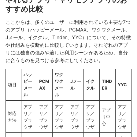
すすめ比較
ここからは、多くのユーザーに利用されている主要な7つ
のアプリ（ハッピーメール、PCMAX、ワクワクメール、
Jメール、イククル、Tinder、YYC）について、その特徴
や仕組みを横断的に比較していきます。それぞれのアプ
リには独自の強みや適した利用シーンがあるため、自分
に合うものを見つける参考にしてください。
ハッ
ワク
ピー
PCM
ワク
Jメー
イク
TIND
項目
YYC
メー
AX
メー
ル
クル
ER
ル
ル
アプ
アプ
アプ
アプ
アプ
アプ
アプ
対応
リ／
リ／
リ／
リ／
リ／
リ／
リ中
方法
ブラ
ブラ
ブラ
ブラ
ブラ
ブラ
心
ウザ
ウザ
ウザ
ウザ
ウザ
ウザ