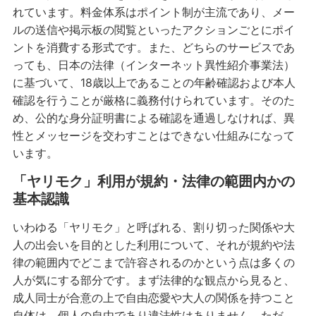
れています。料金体系はポイント制が主流であり、メー
ルの送信や掲示板の閲覧といったアクションごとにポイ
ントを消費する形式です。また、どちらのサービスであ
っても、日本の法律（インターネット異性紹介事業法）
に基づいて、18歳以上であることの年齢確認および本人
確認を行うことが厳格に義務付けられています。そのた
め、公的な身分証明書による確認を通過しなければ、異
性とメッセージを交わすことはできない仕組みになって
います。
「ヤリモク」利用が規約・法律の範囲内かの
基本認識
いわゆる「ヤリモク」と呼ばれる、割り切った関係や大
人の出会いを目的とした利用について、それが規約や法
律の範囲内でどこまで許容されるのかという点は多くの
人が気にする部分です。まず法律的な観点から見ると、
成人同士が合意の上で自由恋愛や大人の関係を持つこと
自体は、個人の自由であり違法性はありません。ただ