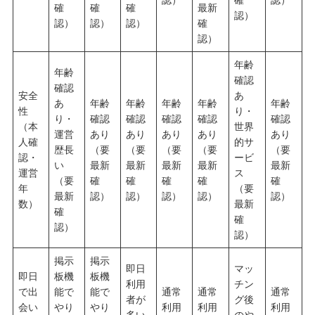
確
確
確
最新
認）
認）
認）
認）
確
認）
年齢
年齢
確認
確認
安全
あ
あ
年齢
年齢
年齢
年齢
年齢
性
り・
り・
確認
確認
確認
確認
確認
（本
世界
運営
あり
あり
あり
あり
あり
人確
的サ
歴長
（要
（要
（要
（要
（要
認・
ービ
い
最新
最新
最新
最新
最新
運営
ス
（要
確
確
確
確
確
年
（要
最新
認）
認）
認）
認）
認）
数）
最新
確
確
認）
認）
掲示
掲示
即日
マッ
即日
板機
板機
利用
チン
で出
能で
能で
通常
通常
通常
者が
グ後
会い
やり
やり
利用
利用
利用
多い
のや