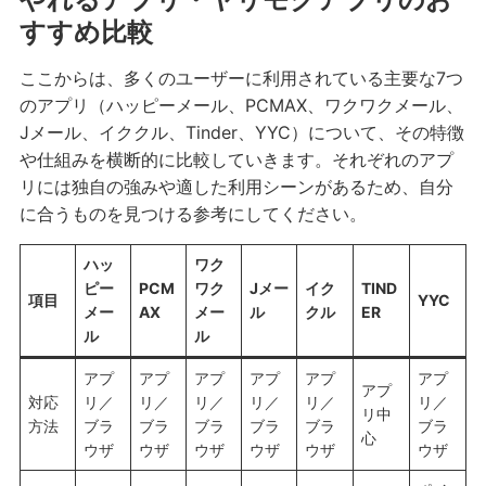
すすめ比較
ここからは、多くのユーザーに利用されている主要な7つ
のアプリ（ハッピーメール、PCMAX、ワクワクメール、
Jメール、イククル、Tinder、YYC）について、その特徴
や仕組みを横断的に比較していきます。それぞれのアプ
リには独自の強みや適した利用シーンがあるため、自分
に合うものを見つける参考にしてください。
ハッ
ワク
ピー
PCM
ワク
Jメー
イク
TIND
項目
YYC
メー
AX
メー
ル
クル
ER
ル
ル
アプ
アプ
アプ
アプ
アプ
アプ
アプ
対応
リ／
リ／
リ／
リ／
リ／
リ／
リ中
方法
ブラ
ブラ
ブラ
ブラ
ブラ
ブラ
心
ウザ
ウザ
ウザ
ウザ
ウザ
ウザ