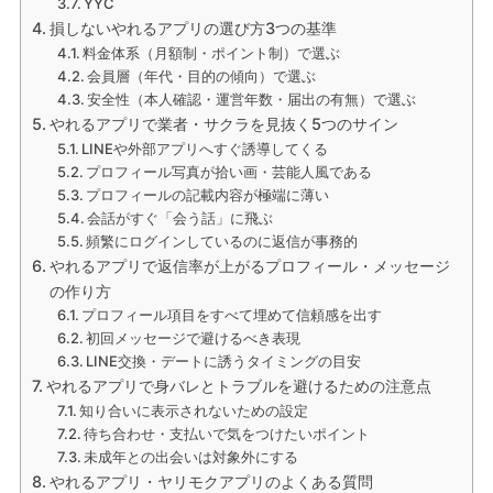
YYC
損しないやれるアプリの選び方3つの基準
料金体系（月額制・ポイント制）で選ぶ
会員層（年代・目的の傾向）で選ぶ
安全性（本人確認・運営年数・届出の有無）で選ぶ
やれるアプリで業者・サクラを見抜く5つのサイン
LINEや外部アプリへすぐ誘導してくる
プロフィール写真が拾い画・芸能人風である
プロフィールの記載内容が極端に薄い
会話がすぐ「会う話」に飛ぶ
頻繁にログインしているのに返信が事務的
やれるアプリで返信率が上がるプロフィール・メッセージ
の作り方
プロフィール項目をすべて埋めて信頼感を出す
初回メッセージで避けるべき表現
LINE交換・デートに誘うタイミングの目安
やれるアプリで身バレとトラブルを避けるための注意点
知り合いに表示されないための設定
待ち合わせ・支払いで気をつけたいポイント
未成年との出会いは対象外にする
やれるアプリ・ヤリモクアプリのよくある質問