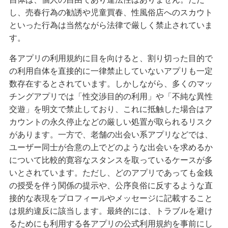
し、売春行為の勧誘や児童買春、性風俗店へのスカウト
といった行為は当然ながら法律で厳しく禁止されていま
す。
各アプリの利用規約に目を向けると、割り切った目的で
の利用自体を直接的に一律禁止していないアプリも一定
数存在するとされています。しかしながら、多くのマッ
チングアプリでは「性交渉目的の利用」や「不純な異性
交遊」を明文で禁止しており、これに抵触した場合はア
カウントの永久停止などの厳しい処置が取られるリスク
があります。一方で、老舗の出会い系アプリなどでは、
ユーザー同士が合意の上でどのような出会いを求めるか
について比較的寛容なスタンスを取っているケースが多
いとされています。ただし、どのアプリであっても金銭
の授受を伴う関係の提示や、公序良俗に反するような直
接的な表現をプロフィールやメッセージに記載すること
は規約違反に該当します。最終的には、トラブルを避け
るためにも利用する各アプリの公式利用規約を事前にし