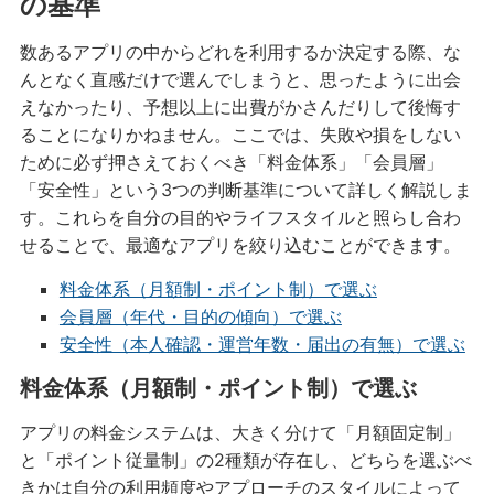
の基準
数あるアプリの中からどれを利用するか決定する際、な
んとなく直感だけで選んでしまうと、思ったように出会
えなかったり、予想以上に出費がかさんだりして後悔す
ることになりかねません。ここでは、失敗や損をしない
ために必ず押さえておくべき「料金体系」「会員層」
「安全性」という3つの判断基準について詳しく解説しま
す。これらを自分の目的やライフスタイルと照らし合わ
せることで、最適なアプリを絞り込むことができます。
料金体系（月額制・ポイント制）で選ぶ
会員層（年代・目的の傾向）で選ぶ
安全性（本人確認・運営年数・届出の有無）で選ぶ
料金体系（月額制・ポイント制）で選ぶ
アプリの料金システムは、大きく分けて「月額固定制」
と「ポイント従量制」の2種類が存在し、どちらを選ぶべ
きかは自分の利用頻度やアプローチのスタイルによって