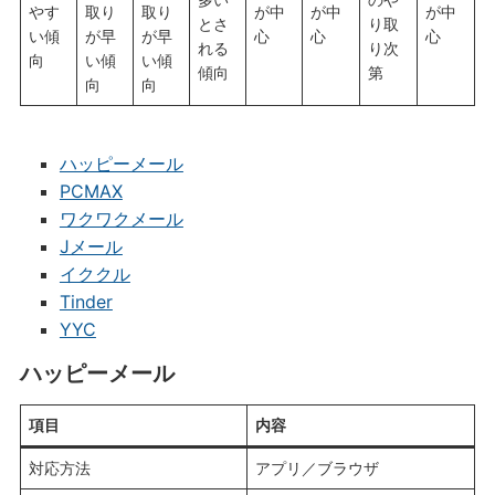
やす
取り
取り
が中
が中
が中
とさ
り取
い傾
が早
が早
心
心
心
れる
り次
向
い傾
い傾
傾向
第
向
向
ハッピーメール
PCMAX
ワクワクメール
Jメール
イククル
Tinder
YYC
ハッピーメール
項目
内容
対応方法
アプリ／ブラウザ