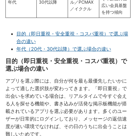
年代
30代以降
ル／PCMAX
広い会員基盤
／イククル
を持つ傾向
目的（即日重視・安全重視・コスパ重視）で選ぶ場
合の違い
年代（20代・30代以降）で選ぶ場合の違い
目的（即日重視・安全重視・コスパ重視）で
選ぶ場合の違い
アプリを選ぶ際には、自分が何を最も最優先したいかに
よって適した選択肢が変わってきます。「即日重視」で
出会いを求めている場合は、リアルタイムで今すぐ会え
る人を探せる機能や、書き込みが活発な掲示板機能が搭
載されているアプリを選ぶ必要があります。多くのユー
ザーが日常的にログインしており、メッセージの返信速
度が速い環境でなければ、その日のうちに出会うことは
難しいためです。