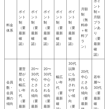
ポイ
ント
月額
ポイ
ポイ
ポイ
ポイ
ポイ
制＋
制
ント
ント
ント
ント
ント
月額
（無
制
制
制
制
制
プラ
料金
料枠
（要
（要
（要
（要
（要
ンあ
体系
＋有
最新
最新
最新
最新
最新
り
料プ
確
確
確
確
確
（要
ラ
認）
認）
認）
認）
認）
最新
ン）
確
認）
30代
運営
20〜
20〜
以降
20代
歴が
30代
30代
にも
幅広
中心
若年
長く
中心
中心
利用
会員
い年
とさ
層〜
幅広
とさ
とさ
され
数・
代
れる
30代
い年
れる
れる
やす
会員
（要
傾向
（要
代
傾向
傾向
い傾
層の
最新
（要
最新
（要
（要
（要
向
傾向
確
最新
確
最新
最新
最新
（要
認）
確
認）