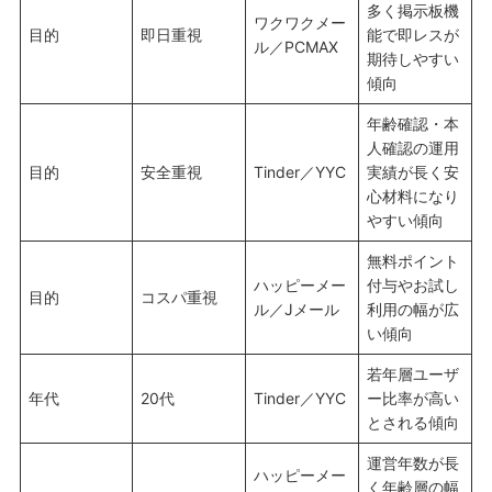
多く掲示板機
ワクワクメー
目的
即日重視
能で即レスが
ル／PCMAX
期待しやすい
傾向
年齢確認・本
人確認の運用
目的
安全重視
Tinder／YYC
実績が長く安
心材料になり
やすい傾向
無料ポイント
ハッピーメー
付与やお試し
目的
コスパ重視
ル／Jメール
利用の幅が広
い傾向
若年層ユーザ
年代
20代
Tinder／YYC
ー比率が高い
とされる傾向
運営年数が長
ハッピーメー
く年齢層の幅