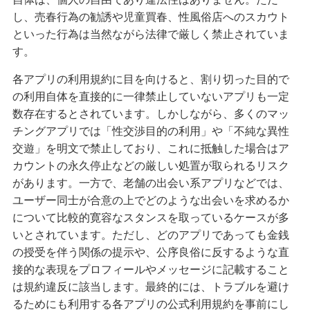
し、売春行為の勧誘や児童買春、性風俗店へのスカウト
といった行為は当然ながら法律で厳しく禁止されていま
す。
各アプリの利用規約に目を向けると、割り切った目的で
の利用自体を直接的に一律禁止していないアプリも一定
数存在するとされています。しかしながら、多くのマッ
チングアプリでは「性交渉目的の利用」や「不純な異性
交遊」を明文で禁止しており、これに抵触した場合はア
カウントの永久停止などの厳しい処置が取られるリスク
があります。一方で、老舗の出会い系アプリなどでは、
ユーザー同士が合意の上でどのような出会いを求めるか
について比較的寛容なスタンスを取っているケースが多
いとされています。ただし、どのアプリであっても金銭
の授受を伴う関係の提示や、公序良俗に反するような直
接的な表現をプロフィールやメッセージに記載すること
は規約違反に該当します。最終的には、トラブルを避け
るためにも利用する各アプリの公式利用規約を事前にし