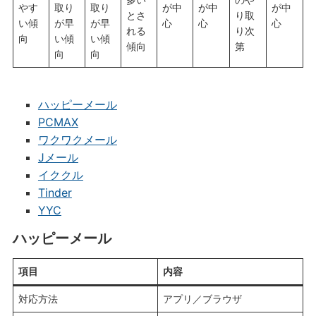
やす
取り
取り
が中
が中
が中
とさ
り取
い傾
が早
が早
心
心
心
れる
り次
向
い傾
い傾
傾向
第
向
向
ハッピーメール
PCMAX
ワクワクメール
Jメール
イククル
Tinder
YYC
ハッピーメール
項目
内容
対応方法
アプリ／ブラウザ