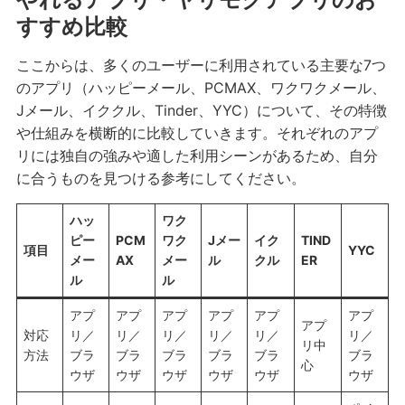
すすめ比較
ここからは、多くのユーザーに利用されている主要な7つ
のアプリ（ハッピーメール、PCMAX、ワクワクメール、
Jメール、イククル、Tinder、YYC）について、その特徴
や仕組みを横断的に比較していきます。それぞれのアプ
リには独自の強みや適した利用シーンがあるため、自分
に合うものを見つける参考にしてください。
ハッ
ワク
ピー
PCM
ワク
Jメー
イク
TIND
項目
YYC
メー
AX
メー
ル
クル
ER
ル
ル
アプ
アプ
アプ
アプ
アプ
アプ
アプ
対応
リ／
リ／
リ／
リ／
リ／
リ／
リ中
方法
ブラ
ブラ
ブラ
ブラ
ブラ
ブラ
心
ウザ
ウザ
ウザ
ウザ
ウザ
ウザ