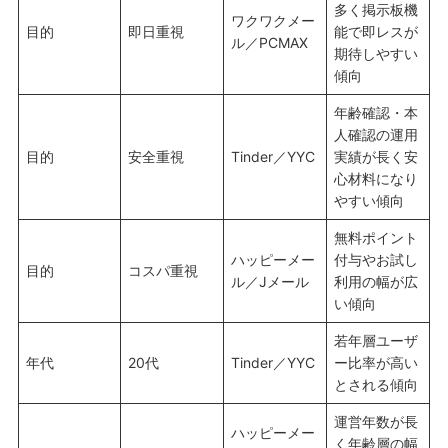
多く掲示板機
ワクワクメー
目的
即日重視
能で即レスが
ル／PCMAX
期待しやすい
傾向
年齢確認・本
人確認の運用
目的
安全重視
Tinder／YYC
実績が長く安
心材料になり
やすい傾向
無料ポイント
ハッピーメー
付与やお試し
目的
コスパ重視
ル／Jメール
利用の幅が広
い傾向
若年層ユーザ
年代
20代
Tinder／YYC
ー比率が高い
とされる傾向
運営年数が長
ハッピーメー
く年齢層の幅