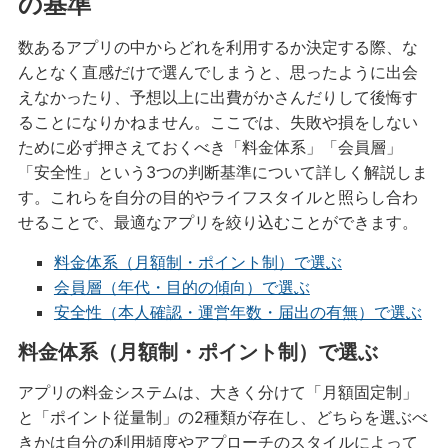
の基準
数あるアプリの中からどれを利用するか決定する際、な
んとなく直感だけで選んでしまうと、思ったように出会
えなかったり、予想以上に出費がかさんだりして後悔す
ることになりかねません。ここでは、失敗や損をしない
ために必ず押さえておくべき「料金体系」「会員層」
「安全性」という3つの判断基準について詳しく解説しま
す。これらを自分の目的やライフスタイルと照らし合わ
せることで、最適なアプリを絞り込むことができます。
料金体系（月額制・ポイント制）で選ぶ
会員層（年代・目的の傾向）で選ぶ
安全性（本人確認・運営年数・届出の有無）で選ぶ
料金体系（月額制・ポイント制）で選ぶ
アプリの料金システムは、大きく分けて「月額固定制」
と「ポイント従量制」の2種類が存在し、どちらを選ぶべ
きかは自分の利用頻度やアプローチのスタイルによって