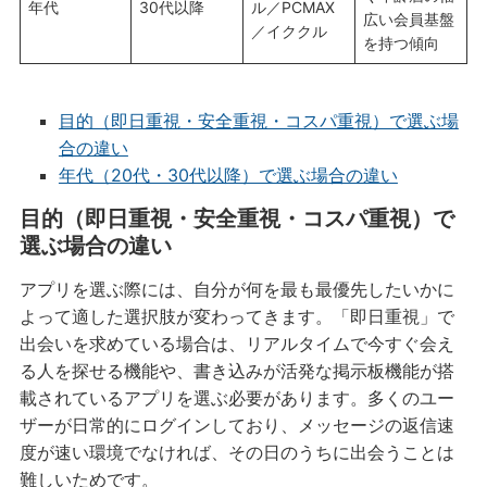
年代
30代以降
ル／PCMAX
広い会員基盤
／イククル
を持つ傾向
目的（即日重視・安全重視・コスパ重視）で選ぶ場
合の違い
年代（20代・30代以降）で選ぶ場合の違い
目的（即日重視・安全重視・コスパ重視）で
選ぶ場合の違い
アプリを選ぶ際には、自分が何を最も最優先したいかに
よって適した選択肢が変わってきます。「即日重視」で
出会いを求めている場合は、リアルタイムで今すぐ会え
る人を探せる機能や、書き込みが活発な掲示板機能が搭
載されているアプリを選ぶ必要があります。多くのユー
ザーが日常的にログインしており、メッセージの返信速
度が速い環境でなければ、その日のうちに出会うことは
難しいためです。