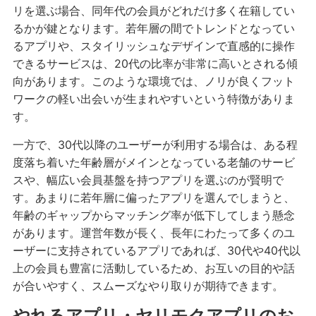
リを選ぶ場合、同年代の会員がどれだけ多く在籍してい
るかが鍵となります。若年層の間でトレンドとなってい
るアプリや、スタイリッシュなデザインで直感的に操作
できるサービスは、20代の比率が非常に高いとされる傾
向があります。このような環境では、ノリが良くフット
ワークの軽い出会いが生まれやすいという特徴がありま
す。
一方で、30代以降のユーザーが利用する場合は、ある程
度落ち着いた年齢層がメインとなっている老舗のサービ
スや、幅広い会員基盤を持つアプリを選ぶのが賢明で
す。あまりに若年層に偏ったアプリを選んでしまうと、
年齢のギャップからマッチング率が低下してしまう懸念
があります。運営年数が長く、長年にわたって多くのユ
ーザーに支持されているアプリであれば、30代や40代以
上の会員も豊富に活動しているため、お互いの目的や話
が合いやすく、スムーズなやり取りが期待できます。
やれるアプリ・ヤリモクアプリのお