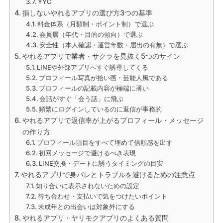
YYC
損しないやれるアプリの選び方3つの基準
料金体系（月額制・ポイント制）で選ぶ
会員層（年代・目的の傾向）で選ぶ
安全性（本人確認・運営年数・届出の有無）で選ぶ
やれるアプリで業者・サクラを見抜く5つのサイン
LINEや外部アプリへすぐ誘導してくる
プロフィール写真が拾い画・芸能人風である
プロフィールの記載内容が極端に薄い
会話がすぐ「会う話」に飛ぶ
頻繁にログインしているのに返信が事務的
やれるアプリで返信率が上がるプロフィール・メッセージ
の作り方
プロフィール項目をすべて埋めて信頼感を出す
初回メッセージで避けるべき表現
LINE交換・デートに誘うタイミングの目安
やれるアプリで身バレとトラブルを避けるための注意点
知り合いに表示されないための設定
待ち合わせ・支払いで気をつけたいポイント
未成年との出会いは対象外にする
やれるアプリ・ヤリモクアプリのよくある質問