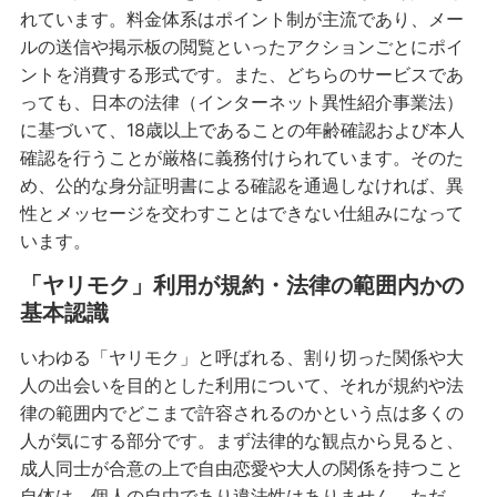
れています。料金体系はポイント制が主流であり、メー
ルの送信や掲示板の閲覧といったアクションごとにポイ
ントを消費する形式です。また、どちらのサービスであ
っても、日本の法律（インターネット異性紹介事業法）
に基づいて、18歳以上であることの年齢確認および本人
確認を行うことが厳格に義務付けられています。そのた
め、公的な身分証明書による確認を通過しなければ、異
性とメッセージを交わすことはできない仕組みになって
います。
「ヤリモク」利用が規約・法律の範囲内かの
基本認識
いわゆる「ヤリモク」と呼ばれる、割り切った関係や大
人の出会いを目的とした利用について、それが規約や法
律の範囲内でどこまで許容されるのかという点は多くの
人が気にする部分です。まず法律的な観点から見ると、
成人同士が合意の上で自由恋愛や大人の関係を持つこと
自体は、個人の自由であり違法性はありません。ただ