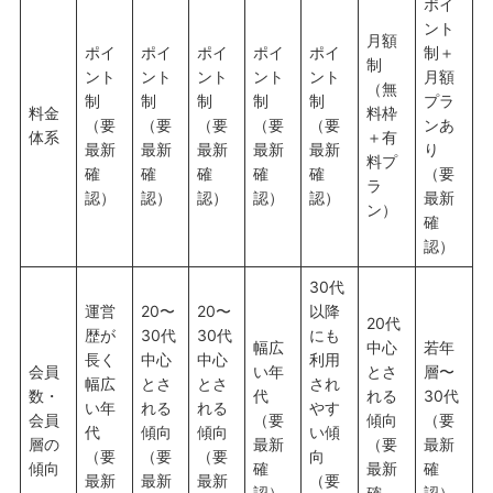
ポイ
ント
月額
ポイ
ポイ
ポイ
ポイ
ポイ
制＋
制
ント
ント
ント
ント
ント
月額
（無
制
制
制
制
制
プラ
料金
料枠
（要
（要
（要
（要
（要
ンあ
体系
＋有
最新
最新
最新
最新
最新
り
料プ
確
確
確
確
確
（要
ラ
認）
認）
認）
認）
認）
最新
ン）
確
認）
30代
運営
20〜
20〜
以降
20代
歴が
30代
30代
にも
幅広
中心
若年
長く
中心
中心
利用
会員
い年
とさ
層〜
幅広
とさ
とさ
され
数・
代
れる
30代
い年
れる
れる
やす
会員
（要
傾向
（要
代
傾向
傾向
い傾
層の
最新
（要
最新
（要
（要
（要
向
傾向
確
最新
確
最新
最新
最新
（要
認）
確
認）