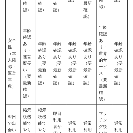
確
確
確
最新
認）
認）
認）
認）
確
認）
年齢
年齢
確認
確認
安全
あ
あ
年齢
年齢
年齢
年齢
年齢
性
り・
り・
確認
確認
確認
確認
確認
（本
世界
運営
あり
あり
あり
あり
あり
人確
的サ
歴長
（要
（要
（要
（要
（要
認・
ービ
い
最新
最新
最新
最新
最新
運営
ス
（要
確
確
確
確
確
年
（要
最新
認）
認）
認）
認）
認）
数）
最新
確
確
認）
認）
掲示
掲示
即日
マッ
即日
板機
板機
利用
チン
で出
能で
能で
通常
通常
通常
者が
グ後
会い
やり
やり
利用
利用
利用
多い
のや