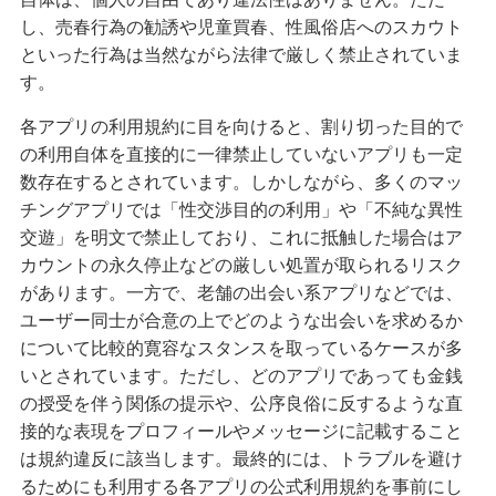
し、売春行為の勧誘や児童買春、性風俗店へのスカウト
といった行為は当然ながら法律で厳しく禁止されていま
す。
各アプリの利用規約に目を向けると、割り切った目的で
の利用自体を直接的に一律禁止していないアプリも一定
数存在するとされています。しかしながら、多くのマッ
チングアプリでは「性交渉目的の利用」や「不純な異性
交遊」を明文で禁止しており、これに抵触した場合はア
カウントの永久停止などの厳しい処置が取られるリスク
があります。一方で、老舗の出会い系アプリなどでは、
ユーザー同士が合意の上でどのような出会いを求めるか
について比較的寛容なスタンスを取っているケースが多
いとされています。ただし、どのアプリであっても金銭
の授受を伴う関係の提示や、公序良俗に反するような直
接的な表現をプロフィールやメッセージに記載すること
は規約違反に該当します。最終的には、トラブルを避け
るためにも利用する各アプリの公式利用規約を事前にし