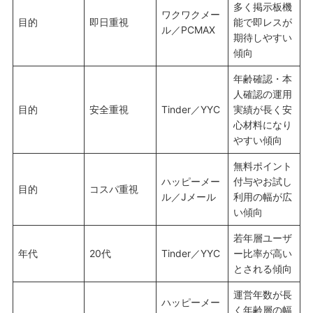
多く掲示板機
ワクワクメー
目的
即日重視
能で即レスが
ル／PCMAX
期待しやすい
傾向
年齢確認・本
人確認の運用
目的
安全重視
Tinder／YYC
実績が長く安
心材料になり
やすい傾向
無料ポイント
ハッピーメー
付与やお試し
目的
コスパ重視
ル／Jメール
利用の幅が広
い傾向
若年層ユーザ
年代
20代
Tinder／YYC
ー比率が高い
とされる傾向
運営年数が長
ハッピーメー
く年齢層の幅