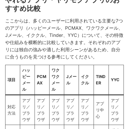
すすめ比較
ここからは、多くのユーザーに利用されている主要な7つ
のアプリ（ハッピーメール、PCMAX、ワクワクメール、
Jメール、イククル、Tinder、YYC）について、その特徴
や仕組みを横断的に比較していきます。それぞれのアプ
リには独自の強みや適した利用シーンがあるため、自分
に合うものを見つける参考にしてください。
ハッ
ワク
ピー
PCM
ワク
Jメー
イク
TIND
項目
YYC
メー
AX
メー
ル
クル
ER
ル
ル
アプ
アプ
アプ
アプ
アプ
アプ
アプ
対応
リ／
リ／
リ／
リ／
リ／
リ／
リ中
方法
ブラ
ブラ
ブラ
ブラ
ブラ
ブラ
心
ウザ
ウザ
ウザ
ウザ
ウザ
ウザ