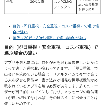
年代
30代以降
ル／PCMAX
広い会員基盤
／イククル
を持つ傾向
目的（即日重視・安全重視・コスパ重視）で選ぶ場
合の違い
年代（20代・30代以降）で選ぶ場合の違い
目的（即日重視・安全重視・コスパ重視）で
選ぶ場合の違い
アプリを選ぶ際には、自分が何を最も最優先したいかに
よって適した選択肢が変わってきます。「即日重視」で
出会いを求めている場合は、リアルタイムで今すぐ会え
る人を探せる機能や、書き込みが活発な掲示板機能が搭
載されているアプリを選ぶ必要があります。多くのユー
ザーが日常的にログインしており、メッセージの返信速
度が速い環境でなければ、その日のうちに出会うことは
難しいためです。