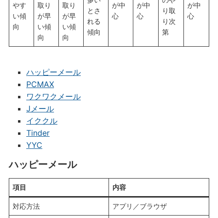
やす
取り
取り
が中
が中
が中
とさ
り取
い傾
が早
が早
心
心
心
れる
り次
向
い傾
い傾
傾向
第
向
向
ハッピーメール
PCMAX
ワクワクメール
Jメール
イククル
Tinder
YYC
ハッピーメール
項目
内容
対応方法
アプリ／ブラウザ