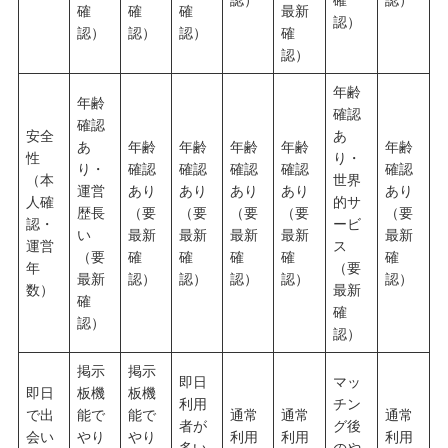
確
確
確
最新
認）
認）
認）
認）
確
認）
年齢
年齢
確認
確認
安全
あ
あ
年齢
年齢
年齢
年齢
年齢
性
り・
り・
確認
確認
確認
確認
確認
（本
世界
運営
あり
あり
あり
あり
あり
人確
的サ
歴長
（要
（要
（要
（要
（要
認・
ービ
い
最新
最新
最新
最新
最新
運営
ス
（要
確
確
確
確
確
年
（要
最新
認）
認）
認）
認）
認）
数）
最新
確
確
認）
認）
掲示
掲示
即日
マッ
即日
板機
板機
利用
チン
で出
能で
能で
通常
通常
通常
者が
グ後
会い
やり
やり
利用
利用
利用
多い
のや