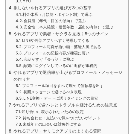
YYC
損しないやれるアプリの選び方3つの基準
料金体系（月額制・ポイント制）で選ぶ
会員層（年代・目的の傾向）で選ぶ
安全性（本人確認・運営年数・届出の有無）で選ぶ
やれるアプリで業者・サクラを見抜く5つのサイン
LINEや外部アプリへすぐ誘導してくる
プロフィール写真が拾い画・芸能人風である
プロフィールの記載内容が極端に薄い
会話がすぐ「会う話」に飛ぶ
頻繁にログインしているのに返信が事務的
やれるアプリで返信率が上がるプロフィール・メッセージ
の作り方
プロフィール項目をすべて埋めて信頼感を出す
初回メッセージで避けるべき表現
LINE交換・デートに誘うタイミングの目安
やれるアプリで身バレとトラブルを避けるための注意点
知り合いに表示されないための設定
待ち合わせ・支払いで気をつけたいポイント
未成年との出会いは対象外にする
やれるアプリ・ヤリモクアプリのよくある質問