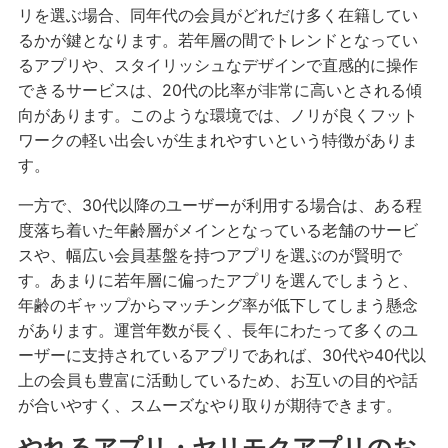
リを選ぶ場合、同年代の会員がどれだけ多く在籍してい
るかが鍵となります。若年層の間でトレンドとなってい
るアプリや、スタイリッシュなデザインで直感的に操作
できるサービスは、20代の比率が非常に高いとされる傾
向があります。このような環境では、ノリが良くフット
ワークの軽い出会いが生まれやすいという特徴がありま
す。
一方で、30代以降のユーザーが利用する場合は、ある程
度落ち着いた年齢層がメインとなっている老舗のサービ
スや、幅広い会員基盤を持つアプリを選ぶのが賢明で
す。あまりに若年層に偏ったアプリを選んでしまうと、
年齢のギャップからマッチング率が低下してしまう懸念
があります。運営年数が長く、長年にわたって多くのユ
ーザーに支持されているアプリであれば、30代や40代以
上の会員も豊富に活動しているため、お互いの目的や話
が合いやすく、スムーズなやり取りが期待できます。
やれるアプリ・ヤリモクアプリのお