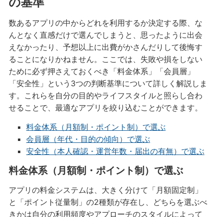
の基準
数あるアプリの中からどれを利用するか決定する際、な
んとなく直感だけで選んでしまうと、思ったように出会
えなかったり、予想以上に出費がかさんだりして後悔す
ることになりかねません。ここでは、失敗や損をしない
ために必ず押さえておくべき「料金体系」「会員層」
「安全性」という3つの判断基準について詳しく解説しま
す。これらを自分の目的やライフスタイルと照らし合わ
せることで、最適なアプリを絞り込むことができます。
料金体系（月額制・ポイント制）で選ぶ
会員層（年代・目的の傾向）で選ぶ
安全性（本人確認・運営年数・届出の有無）で選ぶ
料金体系（月額制・ポイント制）で選ぶ
アプリの料金システムは、大きく分けて「月額固定制」
と「ポイント従量制」の2種類が存在し、どちらを選ぶべ
きかは自分の利用頻度やアプローチのスタイルによって