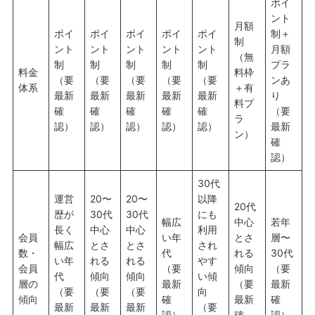
ポイ
ント
月額
ポイ
ポイ
ポイ
ポイ
ポイ
制＋
制
ント
ント
ント
ント
ント
月額
（無
制
制
制
制
制
プラ
料金
料枠
（要
（要
（要
（要
（要
ンあ
体系
＋有
最新
最新
最新
最新
最新
り
料プ
確
確
確
確
確
（要
ラ
認）
認）
認）
認）
認）
最新
ン）
確
認）
30代
運営
20〜
20〜
以降
20代
歴が
30代
30代
にも
幅広
中心
若年
長く
中心
中心
利用
会員
い年
とさ
層〜
幅広
とさ
とさ
され
数・
代
れる
30代
い年
れる
れる
やす
会員
（要
傾向
（要
代
傾向
傾向
い傾
層の
最新
（要
最新
（要
（要
（要
向
傾向
確
最新
確
最新
最新
最新
（要
認）
確
認）