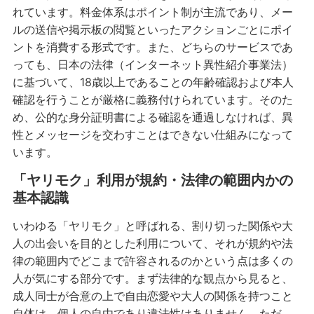
れています。料金体系はポイント制が主流であり、メー
ルの送信や掲示板の閲覧といったアクションごとにポイ
ントを消費する形式です。また、どちらのサービスであ
っても、日本の法律（インターネット異性紹介事業法）
に基づいて、18歳以上であることの年齢確認および本人
確認を行うことが厳格に義務付けられています。そのた
め、公的な身分証明書による確認を通過しなければ、異
性とメッセージを交わすことはできない仕組みになって
います。
「ヤリモク」利用が規約・法律の範囲内かの
基本認識
いわゆる「ヤリモク」と呼ばれる、割り切った関係や大
人の出会いを目的とした利用について、それが規約や法
律の範囲内でどこまで許容されるのかという点は多くの
人が気にする部分です。まず法律的な観点から見ると、
成人同士が合意の上で自由恋愛や大人の関係を持つこと
自体は、個人の自由であり違法性はありません。ただ