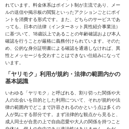
れています。料金体系はポイント制が主流であり、メー
ルの送信や掲示板の閲覧といったアクションごとにポイ
ントを消費する形式です。また、どちらのサービスであ
っても、日本の法律（インターネット異性紹介事業法）
に基づいて、18歳以上であることの年齢確認および本人
確認を行うことが厳格に義務付けられています。そのた
め、公的な身分証明書による確認を通過しなければ、異
性とメッセージを交わすことはできない仕組みになって
います。
「ヤリモク」利用が規約・法律の範囲内かの
基本認識
いわゆる「ヤリモク」と呼ばれる、割り切った関係や大
人の出会いを目的とした利用について、それが規約や法
律の範囲内でどこまで許容されるのかという点は多くの
人が気にする部分です。まず法律的な観点から見ると、
成人同士が合意の上で自由恋愛や大人の関係を持つこと
自体は、個人の自由であり違法性はありません。ただ