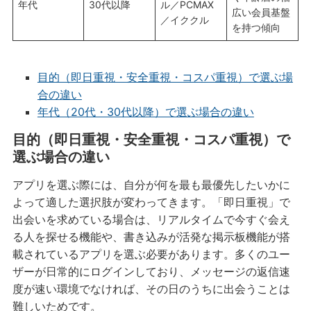
年代
30代以降
ル／PCMAX
広い会員基盤
／イククル
を持つ傾向
目的（即日重視・安全重視・コスパ重視）で選ぶ場
合の違い
年代（20代・30代以降）で選ぶ場合の違い
目的（即日重視・安全重視・コスパ重視）で
選ぶ場合の違い
アプリを選ぶ際には、自分が何を最も最優先したいかに
よって適した選択肢が変わってきます。「即日重視」で
出会いを求めている場合は、リアルタイムで今すぐ会え
る人を探せる機能や、書き込みが活発な掲示板機能が搭
載されているアプリを選ぶ必要があります。多くのユー
ザーが日常的にログインしており、メッセージの返信速
度が速い環境でなければ、その日のうちに出会うことは
難しいためです。