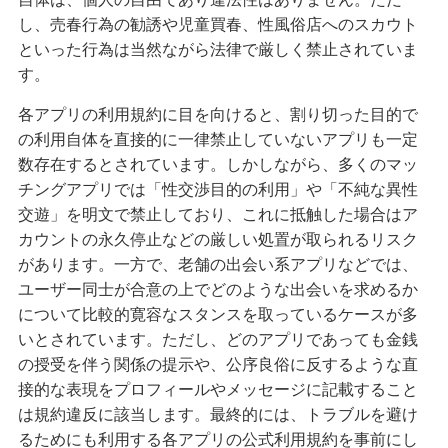
し、売春行為の勧誘や児童買春、性風俗店へのスカウト
といった行為は当然ながら法律で厳しく禁止されていま
す。
各アプリの利用規約に目を向けると、割り切った目的で
の利用自体を直接的に一律禁止していないアプリも一定
数存在するとされています。しかしながら、多くのマッ
チングアプリでは「性交渉目的の利用」や「不純な異性
交遊」を明文で禁止しており、これに抵触した場合はア
カウントの永久停止などの厳しい処置が取られるリスク
があります。一方で、老舗の出会い系アプリなどでは、
ユーザー同士が合意の上でどのような出会いを求めるか
について比較的寛容なスタンスを取っているケースが多
いとされています。ただし、どのアプリであっても金銭
の授受を伴う関係の提示や、公序良俗に反するような直
接的な表現をプロフィールやメッセージに記載すること
は規約違反に該当します。最終的には、トラブルを避け
るためにも利用する各アプリの公式利用規約を事前にし