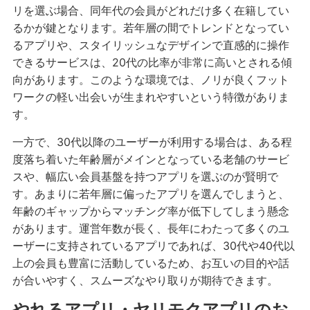
リを選ぶ場合、同年代の会員がどれだけ多く在籍してい
るかが鍵となります。若年層の間でトレンドとなってい
るアプリや、スタイリッシュなデザインで直感的に操作
できるサービスは、20代の比率が非常に高いとされる傾
向があります。このような環境では、ノリが良くフット
ワークの軽い出会いが生まれやすいという特徴がありま
す。
一方で、30代以降のユーザーが利用する場合は、ある程
度落ち着いた年齢層がメインとなっている老舗のサービ
スや、幅広い会員基盤を持つアプリを選ぶのが賢明で
す。あまりに若年層に偏ったアプリを選んでしまうと、
年齢のギャップからマッチング率が低下してしまう懸念
があります。運営年数が長く、長年にわたって多くのユ
ーザーに支持されているアプリであれば、30代や40代以
上の会員も豊富に活動しているため、お互いの目的や話
が合いやすく、スムーズなやり取りが期待できます。
やれるアプリ・ヤリモクアプリのお