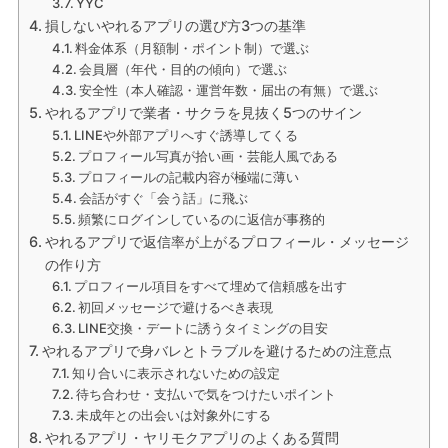
YYC
損しないやれるアプリの選び方3つの基準
料金体系（月額制・ポイント制）で選ぶ
会員層（年代・目的の傾向）で選ぶ
安全性（本人確認・運営年数・届出の有無）で選ぶ
やれるアプリで業者・サクラを見抜く5つのサイン
LINEや外部アプリへすぐ誘導してくる
プロフィール写真が拾い画・芸能人風である
プロフィールの記載内容が極端に薄い
会話がすぐ「会う話」に飛ぶ
頻繁にログインしているのに返信が事務的
やれるアプリで返信率が上がるプロフィール・メッセージ
の作り方
プロフィール項目をすべて埋めて信頼感を出す
初回メッセージで避けるべき表現
LINE交換・デートに誘うタイミングの目安
やれるアプリで身バレとトラブルを避けるための注意点
知り合いに表示されないための設定
待ち合わせ・支払いで気をつけたいポイント
未成年との出会いは対象外にする
やれるアプリ・ヤリモクアプリのよくある質問