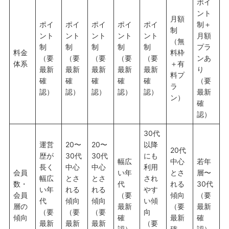
ポイ
ント
月額
ポイ
ポイ
ポイ
ポイ
ポイ
制＋
制
ント
ント
ント
ント
ント
月額
（無
制
制
制
制
制
プラ
料金
料枠
（要
（要
（要
（要
（要
ンあ
体系
＋有
最新
最新
最新
最新
最新
り
料プ
確
確
確
確
確
（要
ラ
認）
認）
認）
認）
認）
最新
ン）
確
認）
30代
運営
20〜
20〜
以降
20代
歴が
30代
30代
にも
幅広
中心
若年
長く
中心
中心
利用
会員
い年
とさ
層〜
幅広
とさ
とさ
され
数・
代
れる
30代
い年
れる
れる
やす
会員
（要
傾向
（要
代
傾向
傾向
い傾
層の
最新
（要
最新
（要
（要
（要
向
傾向
確
最新
確
最新
最新
最新
（要
認）
確
認）