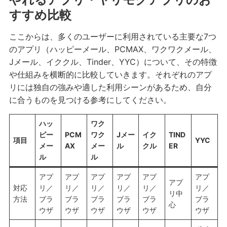
すすめ比較
ここからは、多くのユーザーに利用されている主要な7つ
のアプリ（ハッピーメール、PCMAX、ワクワクメール、
Jメール、イククル、Tinder、YYC）について、その特徴
や仕組みを横断的に比較していきます。それぞれのアプ
リには独自の強みや適した利用シーンがあるため、自分
に合うものを見つける参考にしてください。
ハッ
ワク
ピー
PCM
ワク
Jメー
イク
TIND
項目
YYC
メー
AX
メー
ル
クル
ER
ル
ル
アプ
アプ
アプ
アプ
アプ
アプ
アプ
対応
リ／
リ／
リ／
リ／
リ／
リ／
リ中
方法
ブラ
ブラ
ブラ
ブラ
ブラ
ブラ
心
ウザ
ウザ
ウザ
ウザ
ウザ
ウザ