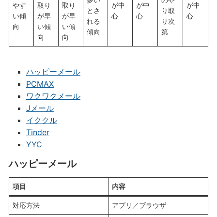
やす
取り
取り
が中
が中
が中
とさ
り取
い傾
が早
が早
心
心
心
れる
り次
向
い傾
い傾
傾向
第
向
向
ハッピーメール
PCMAX
ワクワクメール
Jメール
イククル
Tinder
YYC
ハッピーメール
項目
内容
対応方法
アプリ／ブラウザ