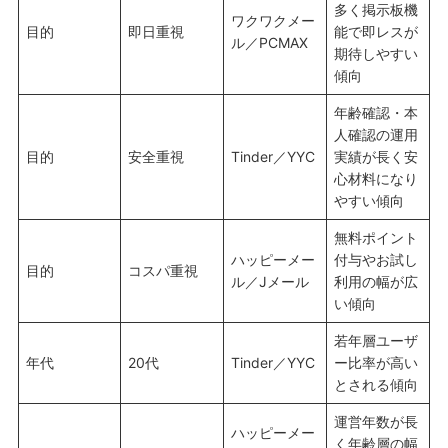
多く掲示板機
ワクワクメー
目的
即日重視
能で即レスが
ル／PCMAX
期待しやすい
傾向
年齢確認・本
人確認の運用
目的
安全重視
Tinder／YYC
実績が長く安
心材料になり
やすい傾向
無料ポイント
ハッピーメー
付与やお試し
目的
コスパ重視
ル／Jメール
利用の幅が広
い傾向
若年層ユーザ
年代
20代
Tinder／YYC
ー比率が高い
とされる傾向
運営年数が長
ハッピーメー
く年齢層の幅