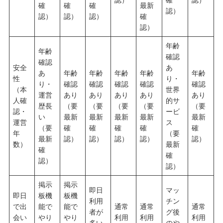
確
確
確
最新
認）
認）
認）
認）
確
認）
年齢
年齢
確認
確認
安全
あ
あ
年齢
年齢
年齢
年齢
年齢
性
り・
り・
確認
確認
確認
確認
確認
（本
世界
運営
あり
あり
あり
あり
あり
人確
的サ
歴長
（要
（要
（要
（要
（要
認・
ービ
い
最新
最新
最新
最新
最新
運営
ス
（要
確
確
確
確
確
年
（要
最新
認）
認）
認）
認）
認）
数）
最新
確
確
認）
認）
掲示
掲示
即日
マッ
即日
板機
板機
利用
チン
で出
能で
能で
通常
通常
通常
者が
グ後
会い
やり
やり
利用
利用
利用
多い
のや